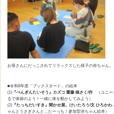
お母さんにだっこされてリラックスした様子の赤ちゃん。
■令和8年度「ブックスタート」の絵本
(1)
『ぺんぎんたいそう』カズコ 齋藤 槙さく/作
（ユニー
るで体操のよう！一緒に体を動かしてみよう）
(2)
『たっちだいすき』聞かせ屋。けいたろう/文 ひろかわ
ゃんとうさぎさんと…たーっち！参加型赤ちゃん絵本）