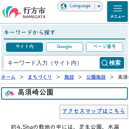
Language
キーワードから探す
サイト内
Google
ページ番号
ホーム
>
まちづくり
>
施設
>
公園施設
>
高須
高須崎公園
アクセスマップはこちら
約4.5haの敷地の中には、芝生公園、木漏