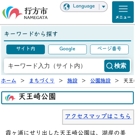
Language
キーワードから探す
サイト内
Google
ページ番号
ホーム
>
まちづくり
>
施設
>
公園施設
>
天王
天王崎公園
アクセスマップはこちら
霞ヶ浦にせり出した天王崎公園は、湖岸の美