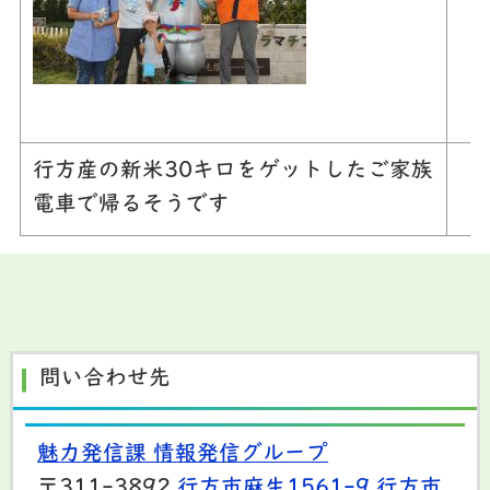
行方産の新米30キロをゲットしたご家族
電車で帰るそうです
問い合わせ先
魅力発信課 情報発信グループ
〒311-3892
行方市麻生1561-9
行方市