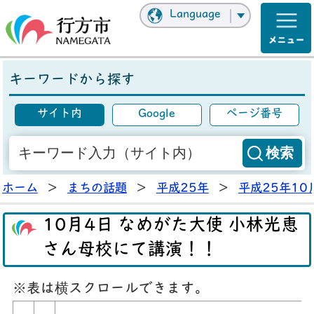
Language
キーワードから探す
サイト内
Google
ページ番号
ホーム
>
まちの話題
>
平成25年
>
平成25年10
10月4日 なめがた大使 小林光恵
さん母校にて講演！！
※表は横スクロールできます。