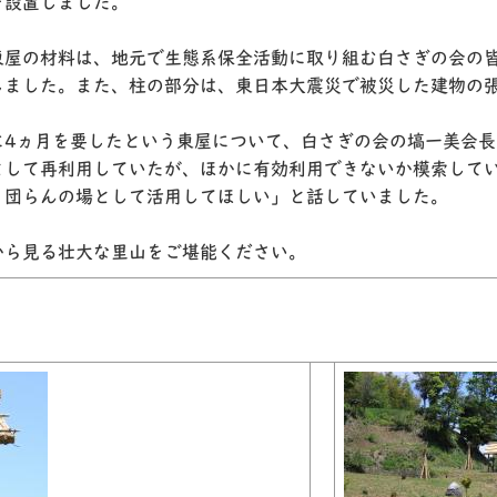
を設置しました。
東屋の材料は、地元で生態系保全活動に取り組む白さぎの会の
しました。また、柱の部分は、東日本大震災で被災した建物の
に4ヵ月を要したという東屋について、白さぎの会の塙一美会
として再利用していたが、ほかに有効利用できないか模索して
、団らんの場として活用してほしい」と話していました。
から見る壮大な里山をご堪能ください。