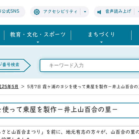
市公式SNS
音声読み上げ
アクセシビリティ
教育・文化・スポーツ
まちづくり
ジ番号検索
成25年5月
>
5月7日 霞ヶ浦のヨシを使って東屋を製作－井上山百合の
シを使って東屋を製作－井上山百合の里－
るさと山百合まつり」を前に、地元有志の方々が、山百合の里