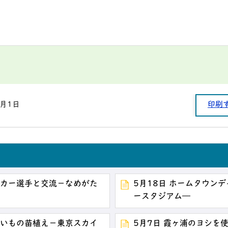
1月1日
印刷
ッカー選手と交流－なめがた
5月18日 ホームタウン
ースタジアム―
おいもの苗植え－東京スカイ
5月7日 霞ヶ浦のヨシを