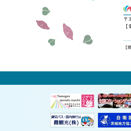
〒
【
【開