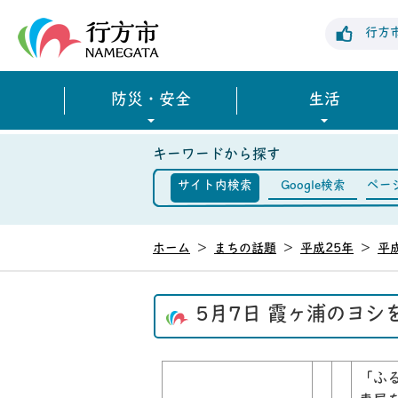
行方市公式ホームページ
行方
防災・安全
生活
キーワードから探す
サイト内検索
Google検索
ペー
ホーム
>
まちの話題
>
平成25年
>
平
5月7日 霞ヶ浦のヨ
「ふ