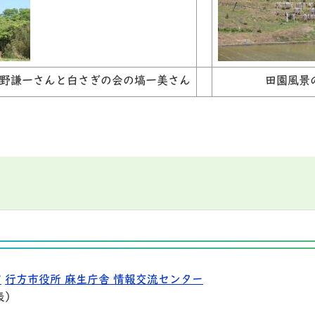
野謙一さんと白さぎの会の塙一美さん
田園風景
9
行方市役所 麻生庁舎 情報交流センター
表）