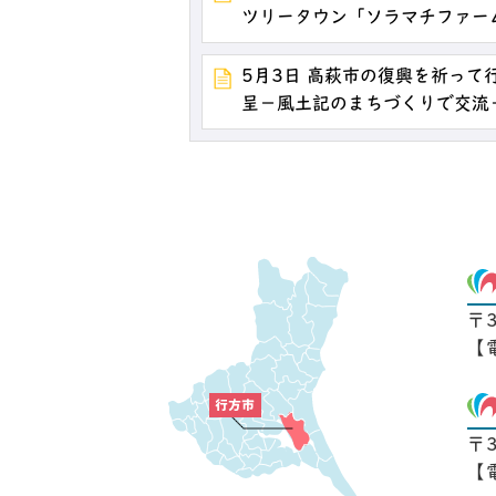
ツリータウン「ソラマチファー
5月3日 高萩市の復興を祈って
呈－風土記のまちづくりで交流
〒
【
〒
【