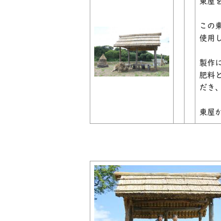
東屋
この
使用
製作
肥料
だき
東屋