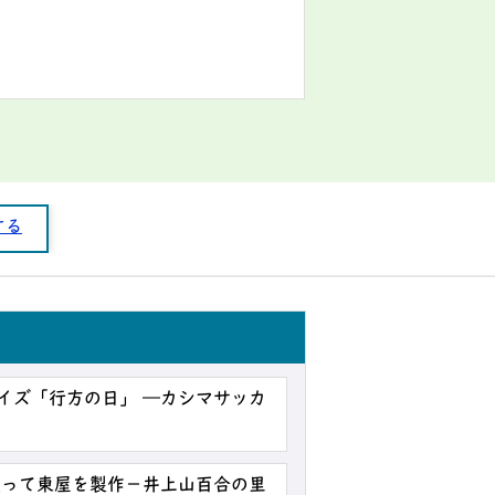
する
デイズ「行方の日」 ―カシマサッカ
使って東屋を製作－井上山百合の里