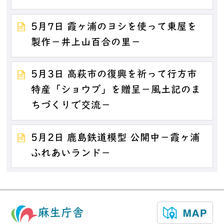
5月7日 霞ヶ浦のヨシを使って東屋を
製作－井上山百合の里－
5月3日 高萩市の復興を祈って行方市
特産「ショウブ」を贈呈－風土記のま
ちづくりで交流－
5月2日 鹿島鉄道模型 公開中－霞ヶ浦
ふれあいランド－
麻生庁舎