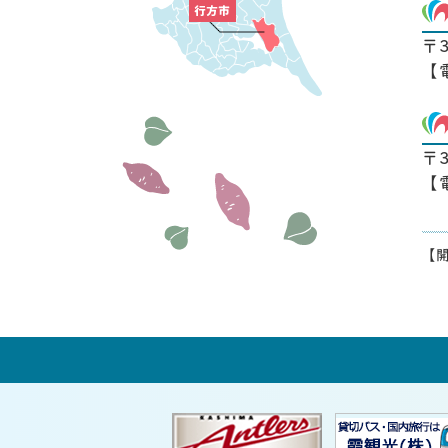
〒
【
〒
【
【開