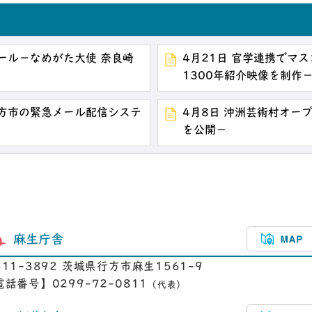
ール－なめがた大使 奈良崎
4月21日 官学連携でマ
1300年紹介映像を制作
行方市の緊急メール配信システ
4月8日 沖洲芸術村オー
を公開－
麻生庁舎
311-3892 茨城県行方市麻生1561-9
電話番号】0299-72-0811
（代表）