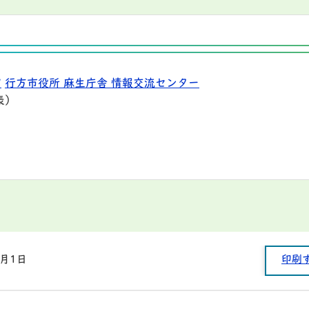
9
行方市役所 麻生庁舎 情報交流センター
表）
1月1日
印刷