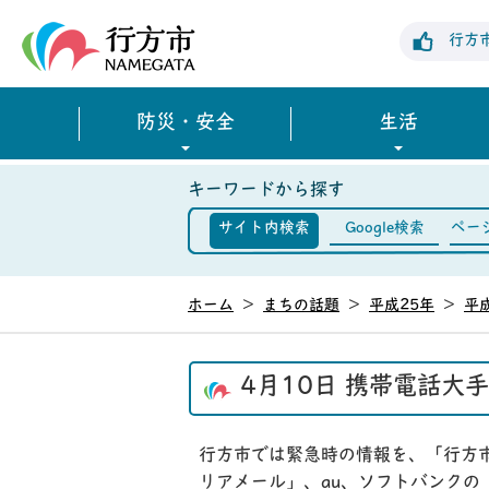
行方市公式ホームページ
行方
防災・安全
生活
キーワードから探す
サイト内検索
Google検索
ペー
ホーム
>
まちの話題
>
平成25年
>
平
4月10日 携帯電話
行方市では緊急時の情報を、「行方
リアメール」、au、ソフトバンク