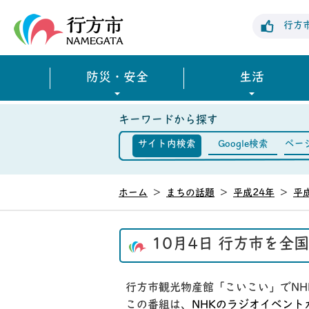
行方市公式ホームページ
行方
防災・安全
生活
キーワードから探す
サイト内検索
Google検索
ペー
ホーム
>
まちの話題
>
平成24年
>
平成
10月4日 行方市を全
行方市観光物産館「こいこい」でNH
この番組は、
NHKのラジオイベン