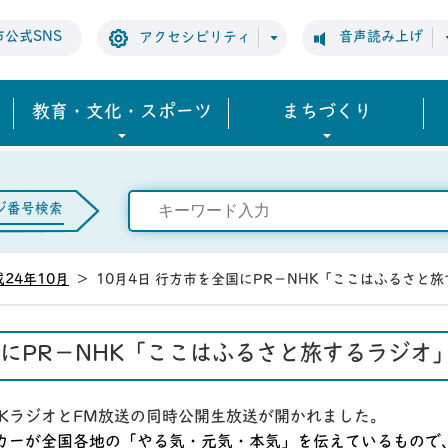
市公式SNS
音声読み上げ
アクセシビリティ
教育・文化・スポーツ
まちづくり
ジ番号検索
24年10月
>
10月4日 行方市を全国にPR－NHK「ここはふるさと
国にPR－NHK「ここはふるさと旅するラジオ
KラジオとFM放送の同時公開生放送が開かれました。
トカーが全国各地の「やる気・元気・本気」を伝えているもので