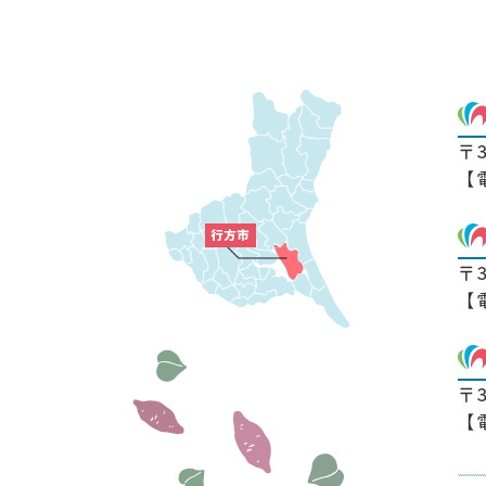
〒
【
〒
【
〒
【