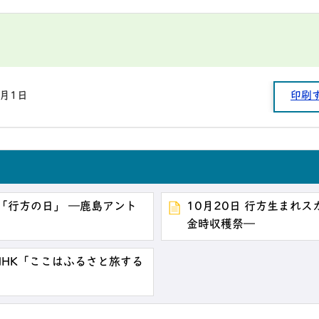
1月1日
印刷
ズ「行方の日」 ―鹿島アント
10月20日 行方生まれス
金時収穫祭―
NHK「ここはふるさと旅する