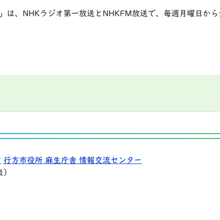
」は、NHKラジオ第一放送とNHKFM放送で、毎週月曜日から
9
行方市役所 麻生庁舎 情報交流センター
表）