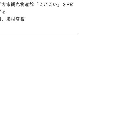
行方市観光物産館「こいこい」をPR
する
同、志村店長