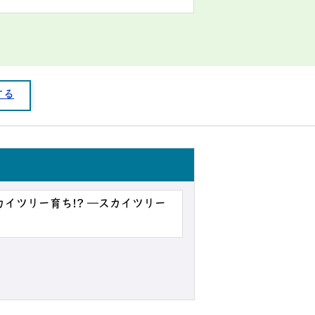
する
カイツリー育ち!? ―スカイツリー