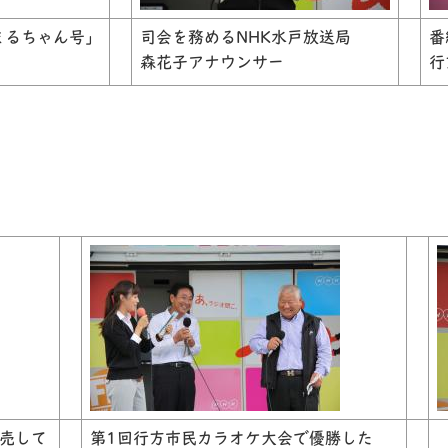
まるちゃん号」
司会を務めるNHK水戸放送局
番
森花子アナウンサー
行
売して
第1回行方市民カラオケ大会で優勝した