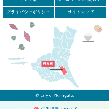
リンク集
ホームページご利用ガイド
プライバシーポリシー
サイトマップ
行
© City of Namegata.