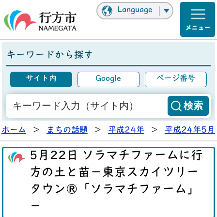
Language
キーワードから探す
サイト内
Google
ページ番号
ホーム
>
まちの話題
>
平成24年
>
平成24年5月
5月22日 ソラマチファームに行
方の土と苗－東京スカイツリー
タウン®「ソラマチファーム」
－