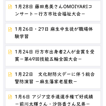
1月28日 藤田恵美さんOMOIYARIコ
ンサート－行方市社会福祉大会－
1月26日・27日 麻生中生徒が職場体
験学習
1月24日 行方市出身者2人が金賞を受
賞－第49回技能五輪全国大会－
1月22日 文化財防火デーに伴う総合
警防演習 －麻生藩家老屋敷－
1月6日 アジア空手道選手権で好成績
－前川太輝さん・沙弥香さん兄弟－