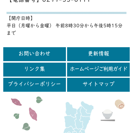
【電話番号】0299-55-0111
【開庁日時】
平日（月曜から金曜） 午前8時30分から午後5時15分
まで
お問い合わせ
更新情報
リンク集
ホームページご利用ガイド
プライバシーポリシー
サイトマップ
行