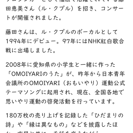
田恵美さん（ル・クプル）を招き、コンサー
トが開催されました。
藤田さんは、ル・クプルのボーカルとして
1994
年にデビュー。
97
年には
NHK
紅白歌合
戦に出場しました。
2008
年に愛知県の小学生と一緒に作った
「
OMOIYARI
のうた」が、昨年から日本青年
会議所の
OMOIYARI
（おもいやり）運動公式
テーマソングに起用され、現在、
全国各地で
思いやり運動の啓発活動を行っています。
180
万枚の売り上げを記録した「ひだまりの
詩」や「縁は異なもの」などを披露したほ