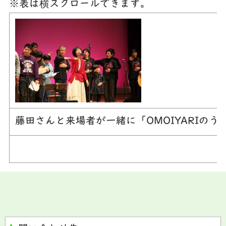
※表は横スクロールできます。
藤田さんと来場者が一緒に「
OMOIYARI
のう