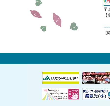
〒
【
【開