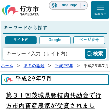
Language
キーワードから探す
サイト内
Google
ページ番号
ホーム
>
まちの話題
>
平成29年
>
平成29年7月
平成29年7月
第３１回茨城県豚枝肉共励会で行
方市内畜産農家が受賞されまし