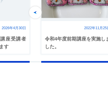
Previous
2026年4月30日
2022年11月2
館講座受講者
令和4年度前期講座を実施し
ます
した。