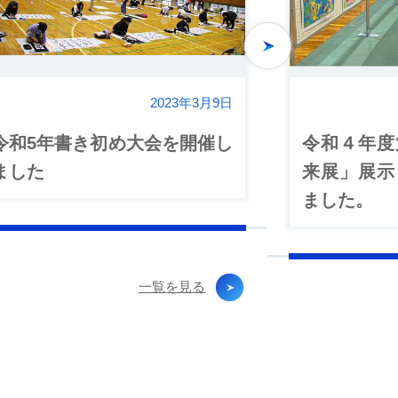
Next
2023年3月9日
令和5年書き初め大会を開催し
令和４年度
ました
来展」展示
ました。
一覧を見る