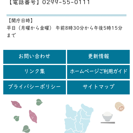
【電話番号】0299-55-0111
【開庁日時】
平日（月曜から金曜） 午前8時30分から午後5時15分
まで
お問い合わせ
更新情報
リンク集
ホームページご利用ガイド
プライバシーポリシー
サイトマップ
行