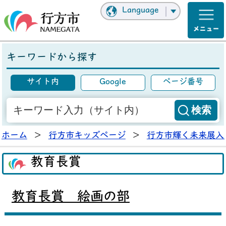
Language
キーワードから探す
サイト内
Google
ページ番号
ホーム
>
行方市キッズページ
>
行方市輝く未来展入
教育長賞
教育長賞 絵画の部