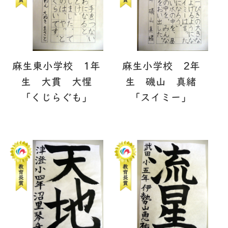
麻生東小学校 1年
麻生小学校 2年
生 大貫 大惺
生 磯山 真緒
「くじらぐも」
「スイミー」