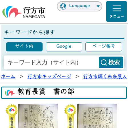
Language
キーワードから探す
サイト内
Google
ページ番号
ホーム
>
行方市キッズページ
>
行方市輝く未来展入
教育長賞 書の部