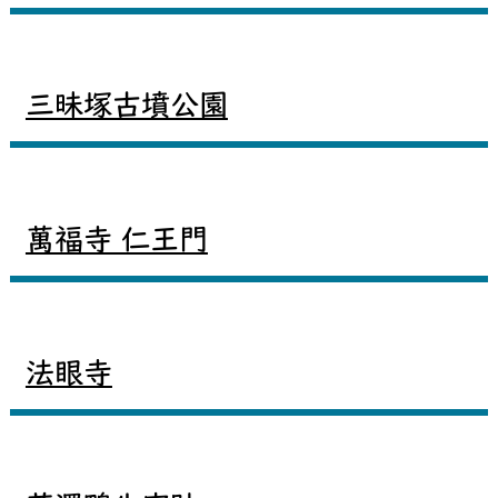
三昧塚古墳公園
萬福寺 仁王門
法眼寺