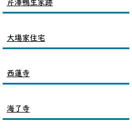
芹澤鴨生家跡
大塲家住宅
西蓮寺
海了寺