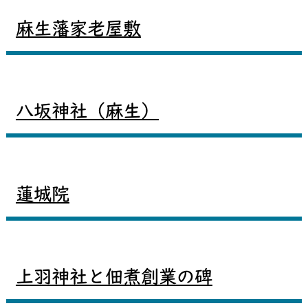
麻生藩家老屋敷
八坂神社（麻生）
蓮城院
上羽神社と佃煮創業の碑