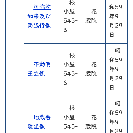
根
阿弥陀
和59
小屋
花
如来及び
年9
545-
蔵院
両脇侍像
月29
6
日
昭
根
和59
不動明
小屋
花
年9
王立像
545-
蔵院
月29
6
日
昭
根
和59
地蔵菩
小屋
花
年9
薩坐像
545-
蔵院
月29