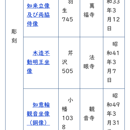
羽
和33
如来立像
萬
生
年3
及び両脇
福寺
745
月12
侍像
日
彫
刻
昭
木造不
芹
和41
法
動明王坐
沢
年3
眼寺
像
505
月7
日
昭
小
如意輪
和49
幡
観
観音坐像
年3
103
音寺
（銅像）
月31
8