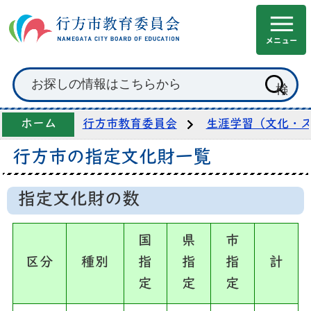
ホーム
行方市教育委員会
生涯学習（文化・
行方市の指定文化財一覧
指定文化財の数
国
県
市
区分
種別
指
指
指
計
定
定
定