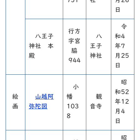
751
社
月26
日
令
行方
八王子
八
和4
字宮
神社 本
王子
年7
脇
殿
神社
月25
944
日
昭
小
和52
絵
山越阿
幡
観
年12
画
弥陀図
103
音寺
月4
8
日
昭