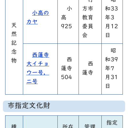
行
昭
小
方市
和33
小高の
高
教育
年3
カヤ
天
925
委員
月12
然
会
日
記
昭
念
西蓮寺
西
和39
物
大イチョ
西
蓮寺
年7
ウ一号，
蓮寺
504
月31
二号
日
市指定文化財
指定
種
所在
管理