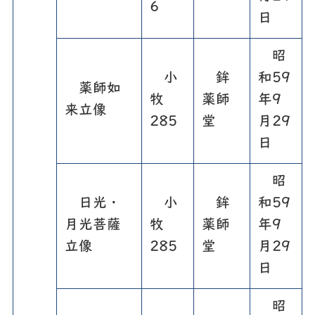
6
日
昭
小
鉾
和59
薬師如
牧
薬師
年9
来立像
285
堂
月29
日
昭
日光・
小
鉾
和59
月光菩薩
牧
薬師
年9
立像
285
堂
月29
日
昭