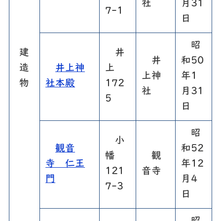
社
月31
7-1
日
昭
建
井
井
和50
造
井上神
上
上神
年1
物
社本殿
172
社
月31
5
日
昭
小
観音
和52
幡
観
寺 仁王
年12
121
音寺
門
月4
7-3
日