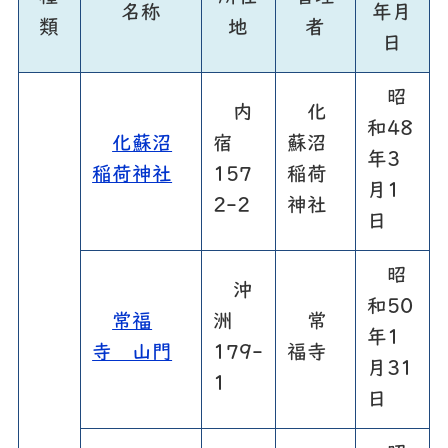
名称
年月
類
地
者
日
昭
内
化
和48
化蘇沼
宿
蘇沼
年3
稲荷神社
157
稲荷
月1
2-2
神社
日
昭
沖
和50
常福
洲
常
年1
寺 山門
179-
福寺
月31
1
日