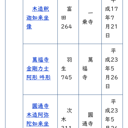
平
木造釈
富
成17
一
迦如来坐
田
年7
乗寺
像
264
月21
日
平
萬福寺
羽
萬
成23
金剛力士
生
福
年5
阿形 吽形
745
寺
月26
日
平
圓通寺
次
成23
木造阿弥
圓
木
年5
陀如来坐
通寺