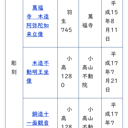
平
萬福
羽
成15
寺 木造
萬
生
年8
阿弥陀如
福寺
745
月11
来立像
日
平
小
小
彫
木造不
成17
高
高山
刻
動明王坐
年7
128
不動
像
月21
0
院
日
平
小
小
銅造十
成17
高
高山
一面観音
年7
128
不動