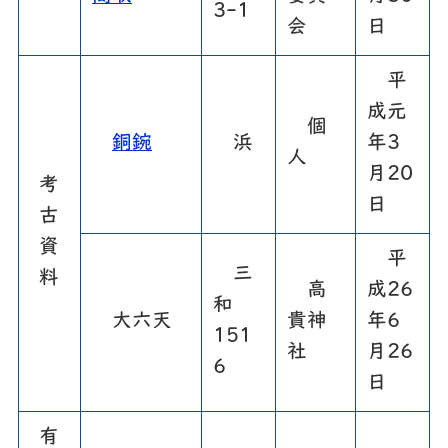
3-1
会
日
平
成元
個
銅鋺
浜
年3
人
月20
考
日
古
資
平
三
料
高
成26
和
大六天
貴神
年6
151
社
月26
6
日
有