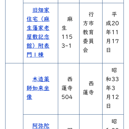
旧畑家
行
平
住宅（麻
麻
方市
成20
生藩家老
生
教育
年11
屋敷記念
115
委員
月17
館）附表
3-1
会
日
門１棟
昭
木造薬
西
和33
西
師如来坐
蓮寺
年3
蓮寺
像
504
月12
日
昭
阿弥陀