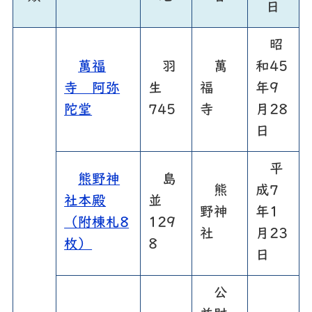
日
昭
萬福
羽
萬
和45
寺 阿弥
生
福
年9
陀堂
745
寺
月28
日
平
熊野神
島
熊
成7
社本殿
並
野神
年1
（附棟札8
129
社
月23
枚）
8
日
公