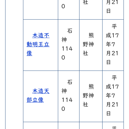
社
月21
0
日
平
石
木造不
熊
成17
神
動明王立
野神
年7
114
像
社
月21
0
日
平
石
熊
成17
木造天
神
野神
年7
部立像
114
社
月21
0
日