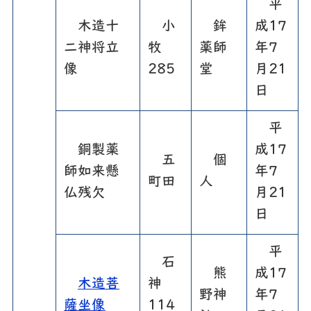
平
木造十
小
鉾
成17
二神将立
牧
薬師
年7
像
285
堂
月21
日
平
銅製薬
成17
五
個
師如来懸
年7
町田
人
仏残欠
月21
日
平
石
熊
成17
木造菩
神
野神
年7
薩坐像
114