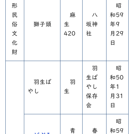
形
昭
民
麻
八
和59
俗
獅子頭
生
坂神
年9
文
420
社
月29
化
日
財
羽
昭
生ば
和50
羽生ば
羽
やし
年1
やし
生
保存
月31
会
日
昭
青
春
和59