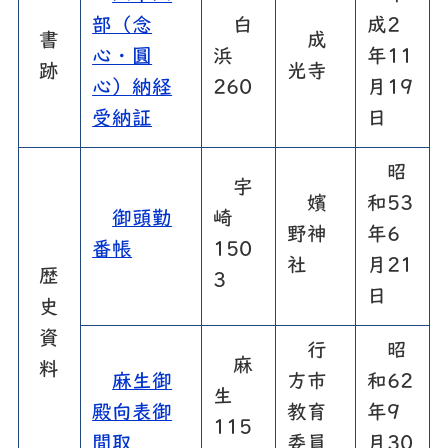
部（念
白
成2
書
成
心・圓
浜
年11
跡
光寺
心）納経
260
月19
受納証
日
昭
宇
嬪
和53
御頭勤
崎
野神
年6
番帳
150
社
月21
歴
3
日
史
資
行
昭
麻
料
麻生御
方市
和62
生
殿向表御
教育
年9
115
間取
委員
月30