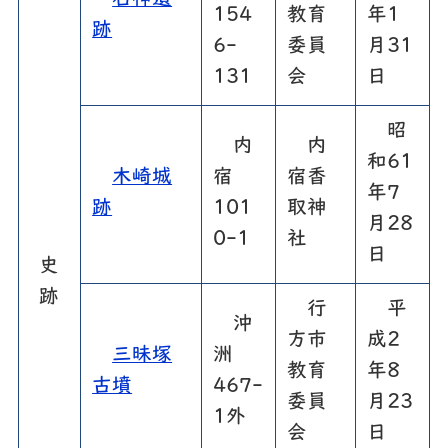
石神遺
154
教育
年1
跡
6-
委員
月31
131
会
日
昭
内
内
和61
木崎城
宿
宿香
年7
跡
101
取神
月28
0-1
社
日
史
跡
行
平
沖
方市
成2
三昧塚
洲
教育
年8
古墳
467-
委員
月23
1外
会
日