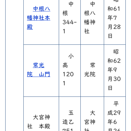
昭
中
中
中根八
和61
根
根八
幡神社本
年7
344-
幡神
殿
月28
1
社
日
昭
小
和62
常光
高
常
年9
院 山門
120
光院
月30
1
日
平
玉
大
成29
大宮神
造乙
宮神
年6
社 本殿