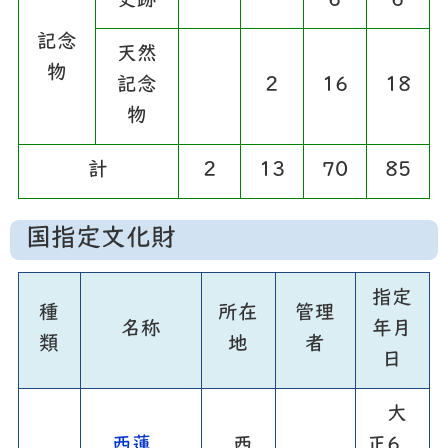
史跡
6
6
記念
天然
物
記念
2
16
18
物
計
2
13
70
85
国指定文化財
指定
種
所在
管理
名称
年月
類
地
者
日
大
西蓮
西
正6