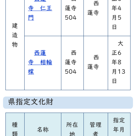
西
寺 仁王
蓮寺
年4
蓮寺
門
504
月5
建
日
造
大
物
西蓮
西
正6
西
寺 相輪
蓮寺
年8
蓮寺
橖
504
月13
日
県指定文化財
指定
種
所在
管理
名称
年月
類
地
者