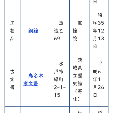
日
昭
工
玉
宝
和35
芸
銅鐘
造乙
幢
年12
品
69
院
月13
日
茨
水
平
城県
古
戸市
成6
鳥名木
立歴
文
緑町
年1
家文書
史館
書
2-1-
月26
（寄
15
日
託）