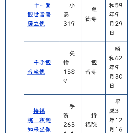
十一面
小
和59
皇
観世音菩
高
年9
徳寺
薩立像
319
月29
日
昭
矢
和62
千手観
幡
観
年9
音坐像
158
音寺
月30
9
日
平
手
持福
成3
賀
持
院 釈迦
年12
263
福院
如来坐像
月16