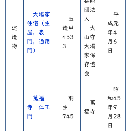
益財
団法
大場家
平
玉
人
住宅（主
成元
建
造甲
大
屋，表
年4
造
453
山守
門，通用
月6
物
3
大場
門）
日
家保
存協
会
昭
萬福
羽
和45
萬
寺 仁王
生
年9
福寺
門
745
月28
日