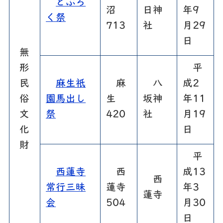
どぶろ
沼
日神
年9
く祭
713
社
月29
日
無
形
平
民
麻生祇
麻
八
成2
俗
園馬出し
生
坂神
年11
文
祭
420
社
月19
化
日
財
平
西蓮寺
西
成13
西
常行三昧
蓮寺
年3
蓮寺
会
504
月30
日