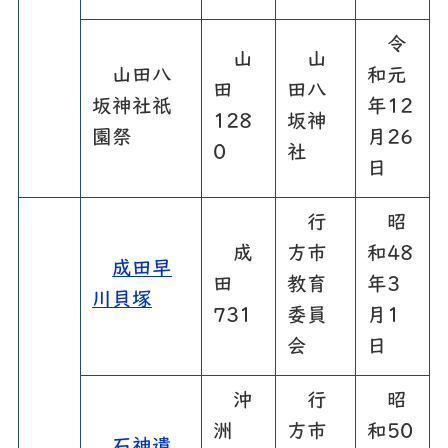
令
山
山
山田八
和元
田
田八
坂神社祇
年12
128
坂神
園祭
月26
0
社
日
行
昭
成
方市
和48
成田早
田
教育
年3
川貝塚
731
委員
月1
会
日
沖
行
昭
洲
方市
和50