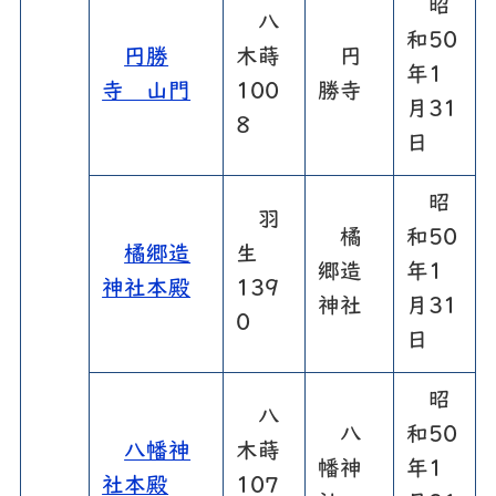
昭
八
和50
円勝
木蒔
円
年1
寺 山門
100
勝寺
月31
8
日
昭
羽
橘
和50
橘郷造
生
郷造
年1
神社本殿
139
神社
月31
0
日
昭
八
八
和50
八幡神
木蒔
幡神
年1
社本殿
107