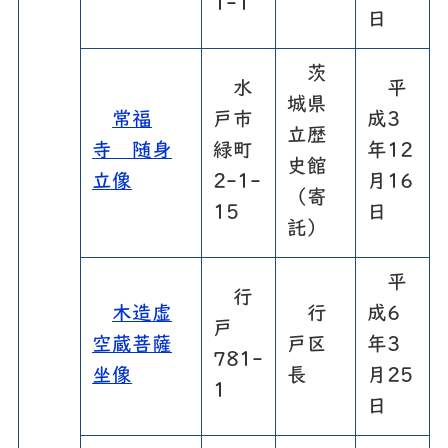
1-1
日
茨
水
平
城県
常福
戸市
成3
立歴
寺 随身
緑町
年12
史館
立像
2-1-
月16
（寄
15
日
託）
平
行
木造虚
行
成6
戸
空蔵菩薩
戸区
年3
781-
坐像
長
月25
1
日