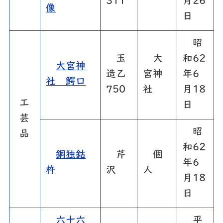
311
月26
像
日
昭
玉
大
和62
大宮神
造乙
宮神
年6
社 鰐口
750
社
月18
工
日
芸
昭
品
和62
銅独鈷
芹
個
年6
杵
沢
人
月18
日
六十六
平