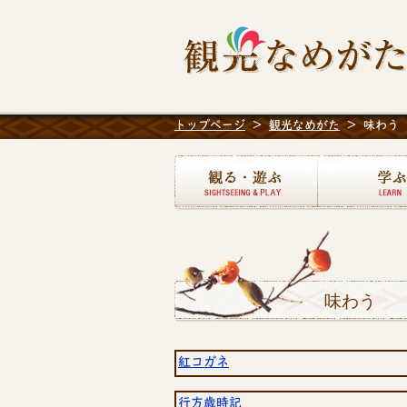
トップページ
>
観光なめがた
>
味わう
観る・遊ぶ
味わう
紅コガネ
行方歳時記