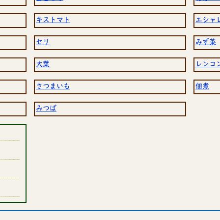
キストマト
エシャ
セリ
みず菜
大葉
レンコ
さつまいも
佃煮
みつば