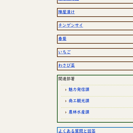
陣屋漬け
チンゲンサイ
春菊
いちご
わさび菜
関連部署
魅力発信課
商工観光課
農林水産課
よくある質問と回答