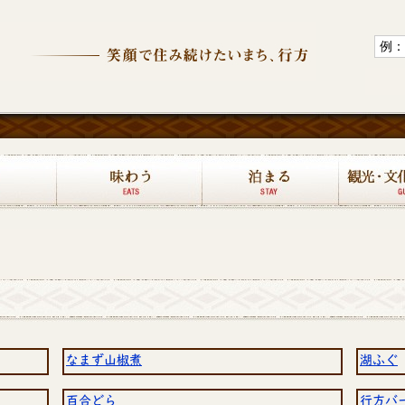
観光なめがたホ
学ぶ
味わう
泊まる
なまず山椒煮
湖ふぐ
百合どら
行方バ