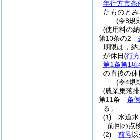
年行方市条例
たものとみ
(令8規
(使用料の納
第10条の2
期限は，納
が休日
(
行
第1条第1項
の直後の休
(令4規
(農業集落
第11条
条例
る。
(1)
水道水
前回の点
(2)
前号
以