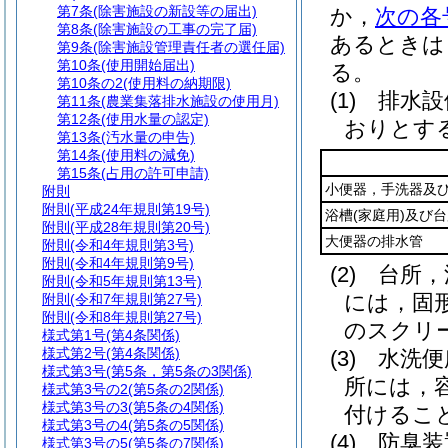
第7条
(除害施設の新設等の届出)
か，
次の各
第8条
(除害施設の工事の完了届)
あるときは
第9条
(除害施設管理責任者の選任届)
第10条
(使用開始届出)
る。
第10条の2
(使用料の納期限)
(1)
排水設
第11条
(農業集落排水施設の使用月)
第12条
(使用水量の認定)
おりとす
第13条
(汚水量の申告)
第14条
(使用料の減免)
第15条
(占用の許可申請)
小便器，手洗器及
附則
附則
(平成24年規則第19号)
浴槽
(家庭用)
及び台
附則
(平成28年規則第20号)
大便器の排水管
附則
(令和4年規則第3号)
附則
(令和4年規則第9号)
(2)
台所，
附則
(令和5年規則第13号)
には，固
附則
(令和7年規則第27号)
附則
(令和8年規則第27号)
のスクリ
様式第1号
(第4条関係)
様式第2号
(第4条関係)
(3)
水洗便
様式第3号
(第5条，第5条の3関係)
所には，
様式第3号の2
(第5条の2関係)
様式第3号の3
(第5条の4関係)
付けるこ
様式第3号の4
(第5条の5関係)
(4)
防臭装
様式第3号の5
(第5条の7関係)