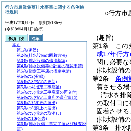
行方市農業集落排水事業に関する条例施
行規則
○行方市
平成17年9月2日 規則第135号
(令和8年4月1日施行)
(趣旨)
条項目次
沿革
第1条
この
本則
第1条
(趣旨)
成17年行方
第2条
(排水設備の固着方法)
第3条
(排水設備の構造基準)
関し必要な
第4条
(排水設備等の計画の確認申請)
(排水設備の
第5条
(指定工事店の指定申請)
第5条の2
(登録)
第2条
条例
第5条の3
(指定の更新)
着させる場
第5条の4
(指定工事店証)
第5条の5
(指定工事店証の再交付)
汚水を排
第5条の6
(指定工事店の遵守事項)
の取付口に
第5条の7
(変更の届出)
第5条の8
(廃止の届出)
固着させる
第5条の9
(指定の取消し)
(排水設備の
第5条の10
(公告)
第6条
(排水設備工事完了届及び検査済
第3条
排水
証)