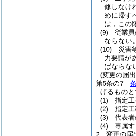
修しなけ
めに帰す
は，この
(9)
従業員
ならない
(10)
災害
力要請が
ばならな
(変更の届出
第5条の7
げるものと
(1)
指定工
(2)
指定工
(3)
代表者
(4)
専属す
2
変更の届