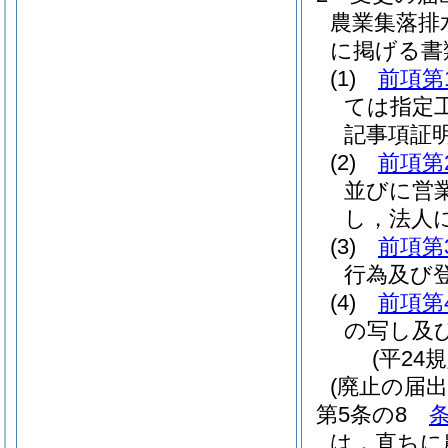
農業集落排
に掲げる書
(1)
前項第
ては指定
記事項証
(2)
前項第
並びに営
し，法人
(3)
前項第
行為及び
(4)
前項第
の写し及
(平24
(廃止の届出
第5条の8
は，直ちに