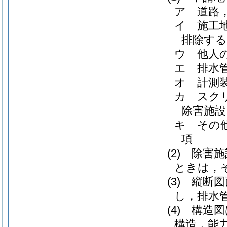
ア
道路
イ
施工
排除する
ウ
他人
エ
排水
オ
計測
カ
スク
除害施設
キ
その
項
(2)
除害施
ときは，
(3)
縦断図
し，排水
(4)
構造図
構造，能