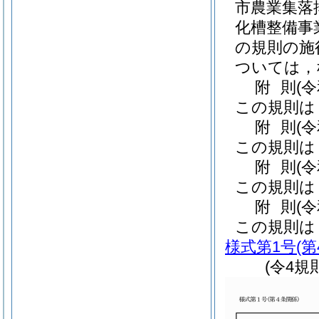
市農業集落
化槽整備事
の規則の施
ついては，
附
則
(
この規則は
附
則
(
この規則は
附
則
(
この規則は
附
則
(
この規則は
様式第1号
(
(令4規