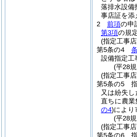
落排水設備
事店証を添
2
前項
の申
第3項
の規
(指定工事店
第5条の4
設備指定工
(平28
(指定工事店
第5条の5
又は紛失し
直ちに農業
の4
)
により
(平28
(指定工事店
第5条の6