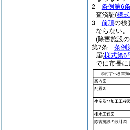
2
条例第6条
査済証
(
様式
3
前項
の検
ならない。
(除害施設
第7条
条例
届
(
様式第6
でに市長に
添付すべき書類
案内図
配置図
生産及び加工工程
排水工程図
除害施設の設計図