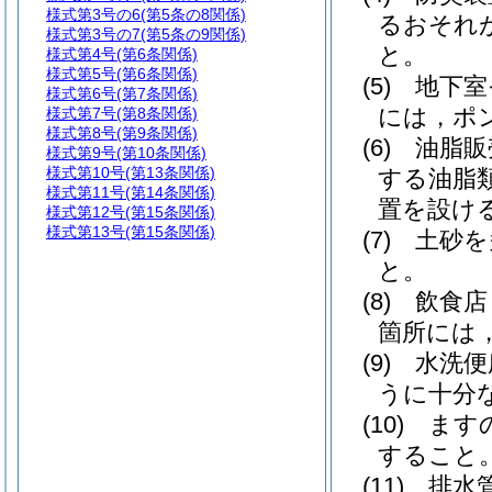
様式第3号の6
(第5条の8関係)
るおそれ
様式第3号の7
(第5条の9関係)
と。
様式第4号
(第6条関係)
様式第5号
(第6条関係)
(5)
地下室
様式第6号
(第7条関係)
には，ポ
様式第7号
(第8条関係)
様式第8号
(第9条関係)
(6)
油脂販
様式第9号
(第10条関係)
様式第10号
(第13条関係)
する油脂
様式第11号
(第14条関係)
置を設け
様式第12号
(第15条関係)
様式第13号
(第15条関係)
(7)
土砂を
と。
(8)
飲食店
箇所には
(9)
水洗便
うに十分
(10)
ます
すること
(11)
排水