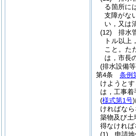
る箇所に
支障がな
い，又は
(12)
排水
トル以上
こと。
た
は，市長
(排水設備
第4条
条例
けようとす
は，工事着
(
様式第1号
)
ければなら
築物及び土
得なければ
(1)
申請地