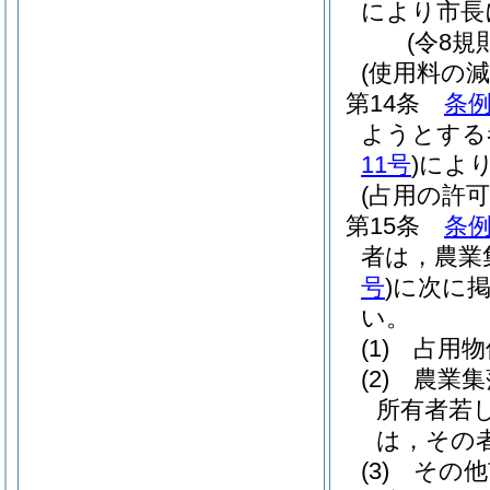
により市長
(令8規
(使用料の減
第14条
条例
ようとする
11号
)
によ
(占用の許可
第15条
条例
者は，農業
号
)
に次に
い。
(1)
占用物
(2)
農業集
所有者若
は，その
(3)
その他