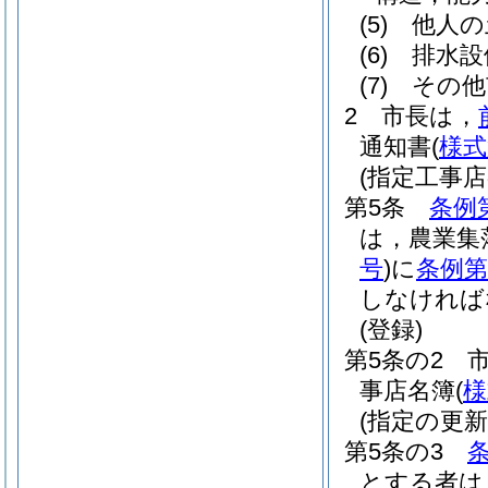
(5)
他人の
(6)
排水設
(7)
その他
2
市長は，
通知書
(
様式
(指定工事店
第5条
条例
は，農業集
号
)
に
条例第
しなければ
(登録)
第5条の2
事店名簿
(
様
(指定の更新
第5条の3
とする者は