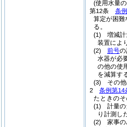
(使用水量の
第12条
条例
算定が困難
る。
(1)
増減計
装置によ
(2)
前号
の
水器が必
の他の使
を減算す
(3)
その他
2
条例第14
たときのそ
(1)
計量の
り計測し
(2)
家事の