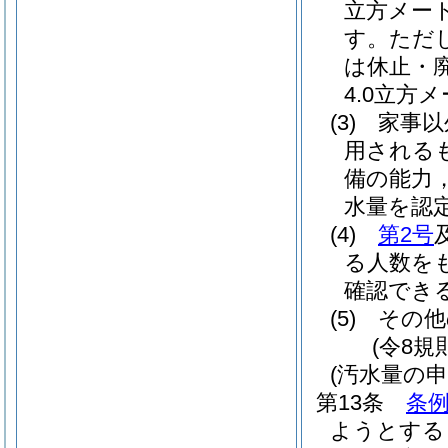
立方メー
す。
ただ
は休止・
4.0立
(3)
家事以
用される
備の能力
水量を認
(4)
第2号
る人数を
確認でき
(5)
その他
(令8規
(汚水量の申
第13条
条例
ようとする