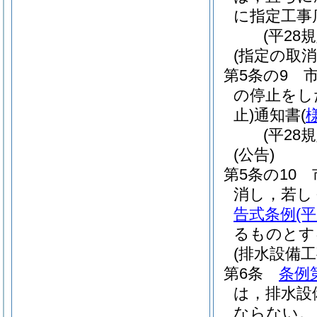
に指定工事
(平28
(指定の取消
第5条の9
の停止をし
止)
通知書
(
(平28
(公告)
第5条の10
消し，若し
告式条例
(
るものとす
(排水設備
第6条
条例
は，排水設
ならない。