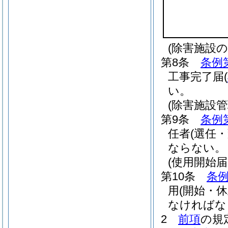
(除害施設
第8条
条例
工事完了届
(
い。
(除害施設
第9条
条例
任者
(選任・
ならない。
(使用開始届
第10条
条例
用
(開始・
なければな
2
前項
の規