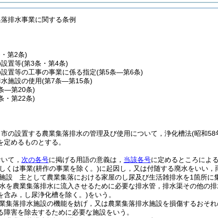
集落排水事業に関する条例
条・第2条)
の設置等
(第3条・第4条)
の設置等の工事の事業に係る指定
(第5条―第6条)
排水施設の使用
(第7条―第15条)
6条―第20条)
1条・第22条)
，市の設置する農業集落排水の管理及び使用について，浄化槽法
(昭和5
を定めるものとする。
おいて，
次の各号
に掲げる用語の意義は，
当該各号
に定めるところによ
しくは事業
(耕作の事業を除く。)
に起因し，又は付随する廃水をいい，
施設 主として農業集落における家屋のし尿及び生活雑排水を1箇所に
水を農業集落排水に流入させるために必要な排水管，排水渠その他の排
を含み，し尿浄化槽を除く。)
をいう。
業集落排水施設の機能を妨げ，又は農業集落排水施設を損傷するおそれ
る障害を除去するために必要な施設をいう。