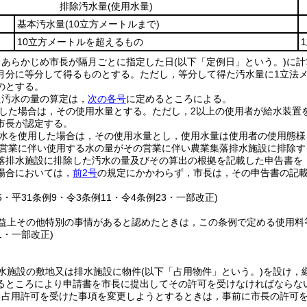
排除汚水量
(使用水量)
基本汚水量
(10立方メートルまで)
10立方メートルを超えるもの
，あらかじめ市長が隔月ごとに指定した日
(以下「定例日」という。)
に計
月分に等分して得るものとする。
ただし，等分して得た汚水量に1立法
のとする。
た汚水の量の算定は，
次の各号
に定めるところによる。
した場合は，その使用水量とする。
ただし，2以上の使用者が給水装置
市長が認定する。
水を使用した場合は，その使用水量とし，使用水量は使用者の使用態様
営業に伴い使用する水の量がその営業に伴い農業集落排水施設に排除す
落排水施設に排除した汚水の量及びその算出の根拠を記載した申告書を
場合においては，
前2号
の規定にかかわらず，市長は，その申告書の記
45・平31条例9・令3条例11・令4条例23・一部改正)
益上その他特別の事情があると認めたときは，この条例で定める使用料
31・一部改正)
水施設の敷地又は排水施設に物件
(以下「占用物件」という。)
を設け，
るところにより申請書を市長に提出してその許可を受けなければならな
る占用許可を受けた事項を変更しようとするときは，事前に市長の許可