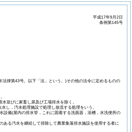
平成17年9月2日
条例第145号
8年法律第43号。以下「法」という。)
その他の法令に定めるものの
る。
雨水並びに家畜し尿及び工場排水を除く。
集水し，汚水処理施設で処理し放流する処理をいう。
水設備
(屋内の排水管，これに固着する洗面器，浴槽，水洗便所の
のある汚水を継続して排除して農業集落排水施設を使用する者に