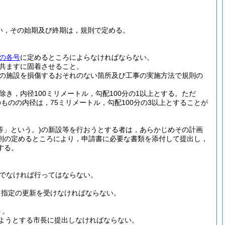
い，その始期及び終期は，規則で定める。
の各号
に定めるところによらなければならない。
共ますに固着させること。
の施設を損傷するおそれのない箇所及び工事の実施方法で規則の
き，内径100ミリメートル，勾配100分の1以上とする。
ただ
のの内径は，75ミリメートル，勾配100分の3以上とすることが
等」という。)
の新設等を行おうとする者は，あらかじめその計画
則の定めるところにより，申請書に必要な書類を添付して提出し，
する。
でなければ行ってはならない。
，指定の更新を受けなければならない。
う。
ようとする市長に提出しなければならない。