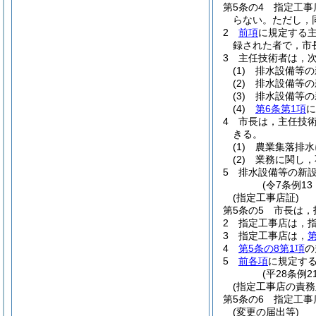
第5条の4
指定工事
らない。
ただし，
2
前項
に規定する
録された者で，市
3
主任技術者は，
(1)
排水設備等の
(2)
排水設備等の
(3)
排水設備等の
(4)
第6条第1項
に
4
市長は，主任技
きる。
(1)
農業集落排水
(2)
業務に関し，
5
排水設備等の新
(令7条例1
(指定工事店証)
第5条の5
市長は，
2
指定工事店は，
3
指定工事店は，
第
4
第5条の8第1項
の
5
前各項
に規定す
(平28条例
(指定工事店の責務
第5条の6
指定工事
(変更の届出等)