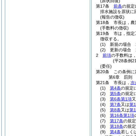
(原状回復)
第17条
前条
の規定
排水施設を原状に
(報告の徴収)
第18条
市長は，農
(手数料の徴収)
第19条
市は，指定
徴収する。
(1)
新規の場合 1
(2)
更新の場合 1
2
前項
の手数料は
(平28条例
(委任)
第20条
この条例に
第6章
罰則
第21条
市長は，
次
(1)
第4条
の規定
(2)
第5条
の規定
(3)
第6条第1項
又
(4)
第7条
又は
第1
(5)
第8条
又は
第1
(6)
第16条第1項
(7)
第17条
の規定
(8)
第18条
の規定
(9)
第4条
若しく