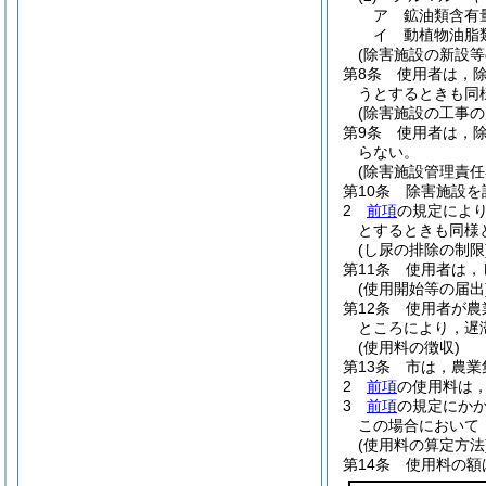
ア
鉱油類含有
イ
動植物油脂
(除害施設の新設等
第8条
使用者は，
うとするときも同
(除害施設の工事の
第9条
使用者は，
らない。
(除害施設管理責任
第10条
除害施設を
2
前項
の規定によ
とするときも同様
(し尿の排除の制限
第11条
使用者は，
(使用開始等の届出
第12条
使用者が農
ところにより，遅
(使用料の徴収)
第13条
市は，農業
2
前項
の使用料は
3
前項
の規定にか
この場合において
(使用料の算定方法
第14条
使用料の額