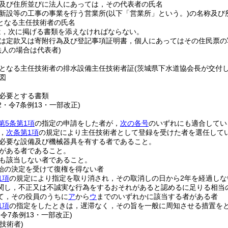
及び住所並びに法人にあっては，その代表者の氏名
新設等の工事の事業を行う営業所
(以下「営業所」という。)
の名称及び
となる主任技術者の氏名
は，次に掲げる書類を添えなければならない。
は定款又は寄附行為及び登記事項証明書，個人にあってはその住民票の
法人の場合は代表者)
となる主任技術者の排水設備主任技術者証
(茨城県下水道協会長が交付
図
必要とする書類
22・令7条例13・一部改正)
第5条第1項
の指定の申請をした者が，
次の各号
のいずれにも適合してい
，
次条第1項
の規定により主任技術者として登録を受けた者を選任して
必要な設備及び機械器具を有する者であること。
がある者であること。
も該当しない者であること。
始の決定を受けて復権を得ない者
1項
の規定により指定を取り消され，その取消しの日から2年を経過しな
関し，不正又は不誠実な行為をするおそれがあると認めるに足りる相当
て，その役員のうちに
ア
から
ウ
までのいずれかに該当する者がある者
1項
の指定をしたときは，遅滞なく，その旨を一般に周知させる措置を
・令7条例13・一部改正)
技術者)