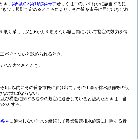
とき，
第5条の3第1項第4号ア
若しくは
エ
のいずれかに該当するに
ときは，規則で定めるところにより，その旨を市長に届け出なけれ
を取り消し，又は6か月を超えない範囲内において指定の効力を停
工ができないと認められるとき。
それが大であるとき。
ら5日以内にその旨を市長に届け出て，その工事が排水設備等の設
けなければならない。
置及び構造に関する法令の規定に適合していると認めたときは，当
ものとする。
の各号
に適合しない汚水を継続して農業集落排水施設に排除する者