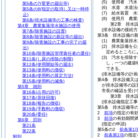
(5)
使用者 汚水
第5条の7
(変更の届出等)
(6)
水道 水道法
第5条の8
(指定の取消し又は一時停
(7)
給水装置 水
止)
(8)
使用月 農業
第6条
(排水設備等の工事の検査)
第2章
排水
第4章
農業集落排水施設の使用
(排水設備の接続方
第7条
(除害施設の設置)
第3条
排水設備の
第8条
(除害施設の新設等の届出)
(1)
農業集落排水
第9条
(除害施設の工事の完了の届
(2)
排水設備を公
出)
定めるところに
第10条
(除害施設管理責任者の選任)
(3)
汚水を排除す
第11条
(し尿の排除の制限)
し，一つの建築
第12条
(使用開始等の届出)
できる。
第13条
(使用料の徴収)
(排水設備等の計画
第14条
(使用料の算定方法)
第4条
排水設備又
第15条
(使用料の減免)
が排水設備等の設
第5章
雑則
市長の確認を受け
第16条
(占用の許可)
第3章
排水
第17条
(原状回復)
(排水設備指定工事
第18条
(報告の徴収)
第5条
排水設備等
第19条
(手数料の徴収)
2
前項
の指定の有
第20条
(委任)
3
前項
の有効期間
第6章
罰則
(指定の申請)
第21条
第5条の2
前条第1
第22条
2
前条第1項
の指定
附則