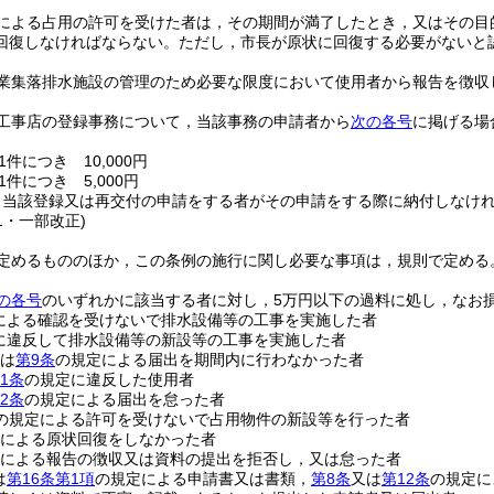
による占用の許可を受けた者は，その期間が満了したとき，又はその目
回復しなければならない。
ただし，市長が原状に回復する必要がないと
業集落排水施設の管理のため必要な限度において使用者から報告を徴収
工事店の登録事務について，当該事務の申請者から
次の各号
に掲げる場
件につき 10,000円
件につき 5,000円
，当該登録又は再交付の申請をする者がその申請をする際に納付しなけ
21・一部改正)
定めるもののほか，この条例の施行に関し必要な事項は，規則で定める
の各号
のいずれかに該当する者に対し，5万円以下の過料に処し，なお
による確認を受けないで排水設備等の工事を実施した者
に違反して排水設備等の新設等の工事を実施した者
は
第9条
の規定による届出を期間内に行わなかった者
1条
の規定に違反した使用者
2条
の規定による届出を怠った者
の規定による許可を受けないで占用物件の新設等を行った者
による原状回復をしなかった者
による報告の徴収又は資料の提出を拒否し，又は怠った者
は
第16条第1項
の規定による申請書又は書類，
第8条
又は
第12条
の規定に