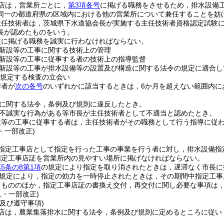
店は，営業所ごとに，
第3項各号
に掲げる職務をさせるため，排水設備
同一の都道府県の区域内における他の営業所について兼任することを妨
主任技術者は，茨城県下水道協会長が実施する主任技術者資格認定試験
長が認めたものをいう。
次に掲げる職務を誠実に行わなければならない。
新設等の工事に関する技術上の管理
新設等の工事に従事する者の技術上の指導監督
新設等の工事が排水設備等の設置及び構造に関する法令の規定に適合し
規定する検査の立会い
術者が
次の各号
のいずれかに該当するときは，6か月を超えない範囲内に
に関する法令，条例及び規則に違反したとき。
不誠実な行為がある等市長が主任技術者として不適当と認めたとき。
設等の工事に従事する者は，主任技術者がその職務として行う指導に従
3・一部改正)
指定工事店として指定を行った工事の事業を行う者に対し，排水設備指
指定工事店証を営業所内の見やすい場所に掲げなければならない。
5条の8第1項
の規定により指定を取り消されたときは，遅滞なく市長に
規定により，指定の効力を一時停止されたときは，その期間中指定工事
るもののほか，指定工事店証の書換え交付，再交付に関し必要な事項は
21・一部改正)
及び遵守事項)
店は，農業集落排水に関する法令，条例及び規則に定めるところに従い