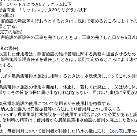
量 1リットルにつき5ミリグラム以下
類含有量 1リットルにつき30ミリグラム以下
の届出)
除害施設の新設等を行おうとするときは，規則で定めるところによりそ
様とする。
完了の届出)
除害施設の新設等の工事を完了したときは，工事の完了した日から5日以
者の選任)
設置した使用者は，除害施設の維持管理に関する業務を担当させるため
り除害施設管理責任者を選任したときは，規則で定めるところにより速
とする。
)
し尿を農業集落排水施設に排除するときは，水洗便所によってこれを排
)
業集落排水施設の使用を開始し，休止し，若しくは廃止し，又は現に休
滞なくその旨を市長に届け出なければならない。
届け出た事項に変更が
集落排水施設の使用について使用者から使用料を徴収する。
，納入通知書又は口座振替等の方法により使用月ごとに徴収する。
かわらず，農業集落排水施設を一時使用する場合において必要があると
，使用料の精算は，使用者から農業集落排水施設の使用を廃止した旨の
)
は，毎使用月において使用者が排除した汚水の量に応じ，
次の表
に定め