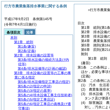
行方市農業集落排水事業に関する条例
○行方市農業
平成17年9月2日 条例第145号
目次
(令和7年4月1日施行)
第1章
総則
(第1
第2章
排水設備
条項目次
沿革
第3章
排水設備
本則
第4章
農業集落
第1章
総則
第5章
雑則
(第1
第1条
(趣旨)
第6章
罰則
(第2
第2条
(定義)
附則
第2章
排水設備の設置等
第1章
総則
第3条
(排水設備の接続方法及び内
(趣旨)
径等)
第1条
この条例は
第4条
(排水設備等の計画の確認)
ほか，必要な事項
第3章
排水設備の設置等の工事の事
(定義)
業に係る指定
第2条
この条例に
第5条
(排水設備指定工事店の指定)
(1)
汚水 生活若
第5条の2
(指定の申請)
(2)
農業集落排水
第5条の3
(指定の基準)
(3)
排水設備 汚
第5条の4
(排水設備工事主任技術者)
タンク及び便器
第5条の5
(指定工事店証)
(4)
除害施設 農
第5条の6
(指定工事店の責務及び遵
対し，汚水によ
守事項)