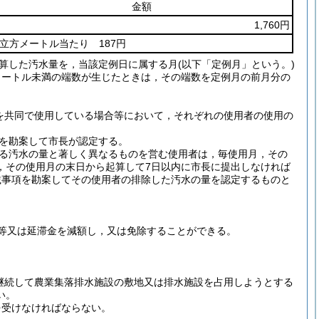
金額
1,760円
1立方メートル当たり 187円
算した汚水量を，当該定例日に属する月
(以下「定例月」という。)
メートル未満の端数が生じたときは，その端数を定例月の前月分の
を共同で使用している場合等において，それぞれの使用者の使用の
を勘案して市長が認定する。
る汚水の量と著しく異なるものを営む使用者は，毎使用月，その
，その使用月の末日から起算して7日以内に市長に提出しなければ
載事項を勘案してその使用者の排除した汚水の量を認定するものと
等又は延滞金を減額し，又は免除することができる。
継続して農業集落排水施設の敷地又は排水施設を占用しようとする
い。
を受けなければならない。