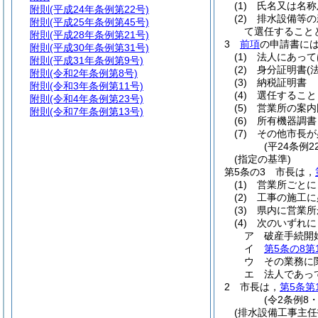
(1)
氏名又は名称
附則
(平成24年条例第22号)
(2)
排水設備等の
附則
(平成25年条例第45号)
て選任すること
附則
(平成28年条例第21号)
3
前項
の申請書に
附則
(平成30年条例第31号)
(1)
法人にあって
附則
(平成31年条例第9号)
(2)
身分証明書
(
附則
(令和2年条例第8号)
(3)
納税証明書
附則
(令和3年条例第11号)
(4)
選任すること
附則
(令和4年条例第23号)
(5)
営業所の案内
附則
(令和7年条例第13号)
(6)
所有機器調書
(7)
その他市長が
(平24条例
(指定の基準)
第5条の3
市長は，
(1)
営業所ごとに
(2)
工事の施工に
(3)
県内に営業所
(4)
次のいずれに
ア
破産手続開
イ
第5条の8第
ウ
その業務に
エ
法人であっ
2
市長は，
第5条第
(令2条例8
(排水設備工事主任