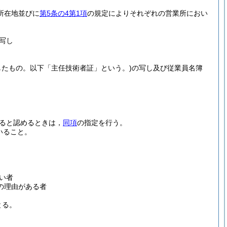
所在地並びに
第5条の4第1項
の規定によりそれぞれの営業所におい
写し
したもの。以下「主任技術者証」という。)
の写し及び従業員名簿
ると認めるときは，
同項
の指定を行う。
いること。
い者
の理由がある者
とる。