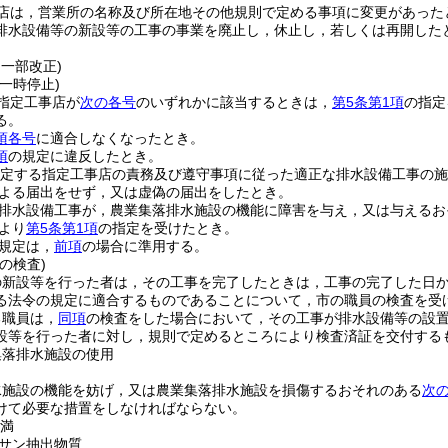
店は，営業所の名称及び所在地その他規則で定める事項に変更があった
排水設備等の新設等の工事の事業を廃止し，休止し，若しくは再開した
・一部改正)
一時停止)
指定工事店が
次の各号
のいずれかに該当するときは，
第5条第1項
の指定
る。
項各号
に適合しなくなったとき。
項
の規定に違反したとき。
規定する指定工事店の責務及び遵守事項に従った適正な排水設備工事の施
よる届出をせず，又は虚偽の届出をしたとき。
排水設備工事が，農業集落排水施設の機能に障害を与え，又は与えるお
より
第5条第1項
の指定を受けたとき。
規定は，
前項
の場合に準用する。
の検査)
の新設等を行った者は，その工事を完了したときは，工事の完了した日か
る法令の規定に適合するものであることについて，市の職員の検査を受
る職員は，
同項
の検査をした場合において，その工事が排水設備等の設
設等を行った者に対し，規則で定めるところにより検査済証を交付する
集落排水施設の使用
水施設の機能を妨げ，又は農業集落排水施設を損傷するおそれのある
次
けて必要な措置をしなければならない。
未満
サン抽出物質