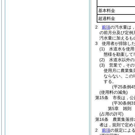
基本料金
超過料金
2
前項
の汚水量は
の前月分及び定例
汚水量に加えるも
3
使用者が排除し
(1)
水道水を使用
態様を勘案して
(2)
水道水以外の
(3)
営業で，その
使用月に農業集
ならない。
この
する。
(平25条例
(使用料の減免)
第15条
市長は，公
(平30条例
第5章
雑則
(占用の許可)
第16条
農業集落排
者は，規則で定め
2
前項
の規定によ