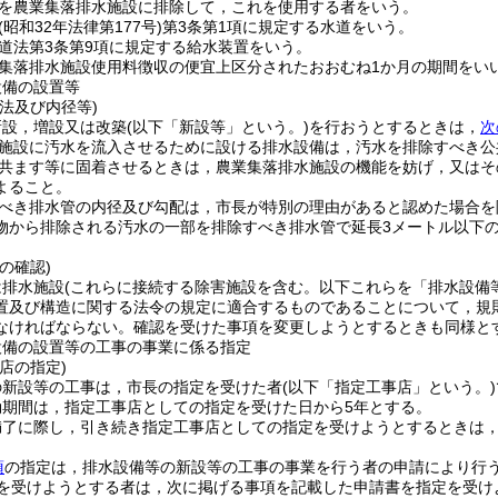
を農業集落排水施設に排除して，これを使用する者をいう。
(昭和32年法律第177号)
第3条第1項に規定する水道をいう。
道法第3条第9項に規定する給水装置をいう。
集落排水施設使用料徴収の便宜上区分されたおおむね1か月の期間をい
設備の設置等
法及び内径等)
新設，増設又は改築
(以下「新設等」という。)
を行おうとするときは，
次
施設に汚水を流入させるために設ける排水設備は，汚水を排除すべき公
共ます等に固着させるときは，農業集落排水施設の機能を妨げ，又はそ
よること。
べき排水管の内径及び勾配は，市長が特別の理由があると認めた場合を除
物から排除される汚水の一部を排除すべき排水管で延長3メートル以下のも
の確認)
は排水施設
(これらに接続する除害施設を含む。以下これらを「排水設備
置及び構造に関する法令の規定に適合するものであることについて，規
なければならない。
確認を受けた事項を変更しようとするときも同様と
設備の設置等の工事の事業に係る指定
店の指定)
の新設等の工事は，市長の指定を受けた者
(以下「指定工事店」という。)
効期間は，指定工事店としての指定を受けた日から5年とする。
満了に際し，引き続き指定工事店としての指定を受けようとするときは
項
の指定は，排水設備等の新設等の工事の事業を行う者の申請により行
を受けようとする者は，次に掲げる事項を記載した申請書を指定を受け