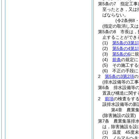
第5条の7
指定工事
至ったとき，又は
ばならない。
(令2条例8
(指定の取消し又は
第5条の8
市長は，
止することができ
(1)
第5条の3第1
(2)
第5条の4第1
(3)
第5条の6
に
(4)
前条
の規定に
(5)
その施工する
(6)
不正の手段に
2
第5条の3第2項
の
(排水設備等の工事
第6条
排水設備等
置及び構造に関す
2
前項
の検査をす
該排水設備等の新
第4章
農業
(除害施設の設置)
第7条
農業集落排
は，除害施設を設
(1)
温度 45度
(2)
ノルマルヘキ