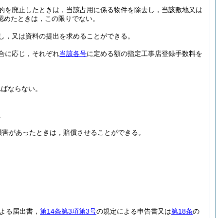
的を廃止したときは，当該占用に係る物件を除去し，当該敷地又は
認めたときは，この限りでない。
し，又は資料の提出を求めることができる。
合に応じ，それぞれ
当該各号
に定める額の指定工事店登録手数料を
ればならない。
。
損害があったときは，賠償させることができる。
よる届出書，
第14条第3項第3号
の規定による申告書又は
第18条
の