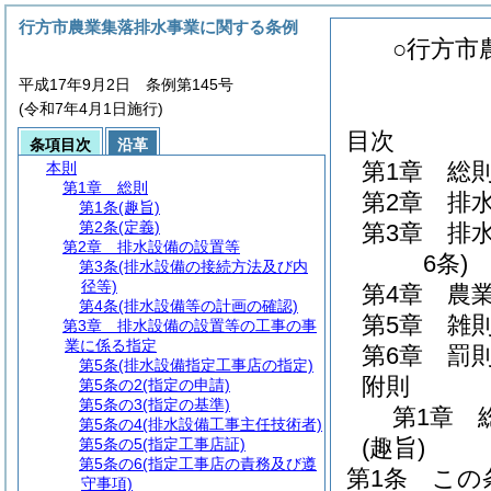
行方市農業集落排水事業に関する条例
○行方市
平成17年9月2日 条例第145号
(令和7年4月1日施行)
目次
条項目次
沿革
第1章
総
本則
第1章
総則
第2章
排
第1条
(趣旨)
第2条
(定義)
第3章
排
第2章
排水設備の設置等
6条)
第3条
(排水設備の接続方法及び内
径等)
第4章
農
第4条
(排水設備等の計画の確認)
第5章
雑
第3章
排水設備の設置等の工事の事
業に係る指定
第6章
罰
第5条
(排水設備指定工事店の指定)
附則
第5条の2
(指定の申請)
第5条の3
(指定の基準)
第1章
第5条の4
(排水設備工事主任技術者)
(趣旨)
第5条の5
(指定工事店証)
第5条の6
(指定工事店の責務及び遵
第1条
この
守事項)