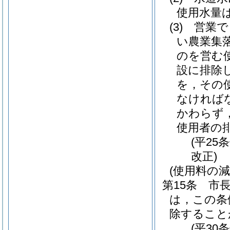
使用水量
(3)
営業で
い農業集
のを営む
設に排除
を，その
なければ
かわらず
使用者の
(平25
改正)
(使用料の減
第15条
市
は，この条
除すること
(平30