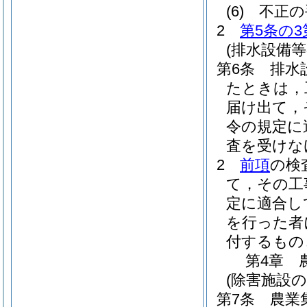
(6)
不正の
2
第5条の3
(排水設備
第6条
排水
たときは，
届け出て，
令の規定に
査を受けな
2
前項
の検
て，その工
定に適合し
を行った者
付するもの
第4章
(除害施設の
第7条
農業