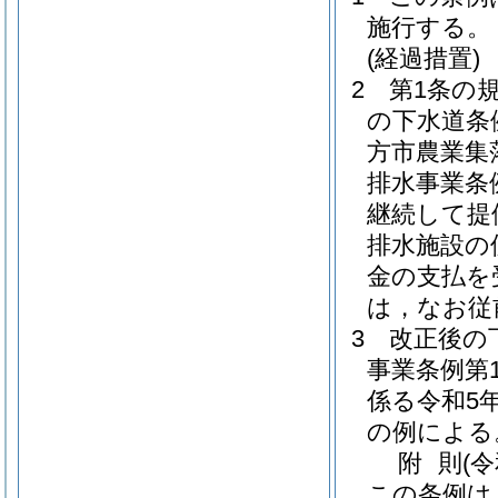
施行する。
(経過措置)
2
第1条の
の下水道条
方市農業集
排水事業条
継続して提
排水施設の
金の支払を
は，なお従
3
改正後の
事業条例第
係る令和5
の例による
附
則
(
この条例は