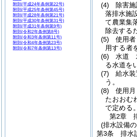
(4)
除害施
附則
(平成24年条例第22号)
附則
(平成25年条例第45号)
落排水施
附則
(平成28年条例第21号)
附則
(平成30年条例第31号)
て農業集
附則
(平成31年条例第9号)
除去する
附則
(令和2年条例第8号)
附則
(令和3年条例第11号)
(5)
使用者
附則
(令和4年条例第23号)
用する者
附則
(令和7年条例第13号)
(6)
水道 
る水道を
(7)
給水装
う。
(8)
使用月
たおおむ
で定める
第2章
(排水設備
第3条
排水