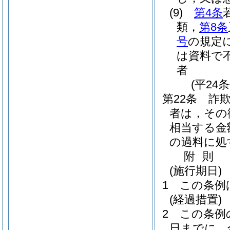
(9)
第4条
類，
第8条
号
の規定
は資料で
者
(平24
第22条
詐
者は，その
相当する金
の過料に処
附
則
(施行期日)
1
この条例
(経過措置)
2
この条例
日までに，