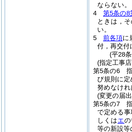
ならない。
4
第5条の8
ときは，そ
い。
5
前各項
に
付，再交付
(平28
(指定工事
第5条の6
び規則に定
努めなけれ
(変更の届出
第5条の7
で定める事
しくは
エ
の
等の新設等