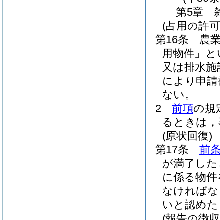
第5章
(占用の許可
第16条
農
用物件」と
又は排水施
により申請
ない。
2
前項
の規
るときは，
(原状回復)
第17条
前
が満了した
に係る物件
なければな
いと認めた
(報告の徴収