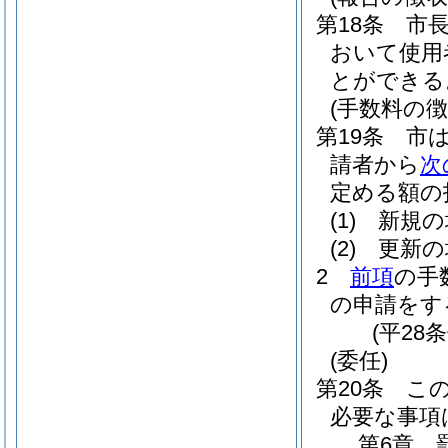
第18条
市
おいて使用
とができる
(手数料の徴
第19条
市
請者から
次
定める額の
(1)
新規の
(2)
更新の
2
前項
の手
の申請をす
(平28
(委任)
第20条
こ
必要な事項
第6章