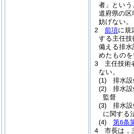
者」という
道府県の区
妨げない。
2
前項
に規
する主任技
備える排水
めたものを
3
主任技術
ない。
(1)
排水設
(2)
排水設
監督
(3)
排水設
に関する
(4)
第6条
4
市長は，