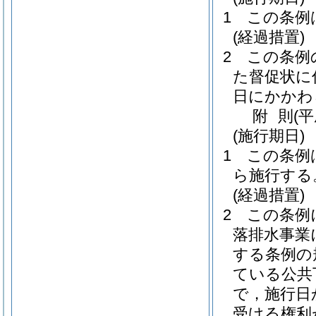
1
この条例
(経過措置)
2
この条例
た督促状に
日にかかわ
附
則
(
(施行期日)
1
この条例は
ら施行する
(経過措置)
2
この条例
落排水事業
する条例の
ている公共
で，施行日
受ける権利