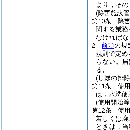
より，その
(除害施設
第10条
除
関する業務
なければな
2
前項
の規
規則で定め
らない。
届
る。
(し尿の排除
第11条
使
は，水洗便
(使用開始等
第12条
使
若しくは廃
ときは，当