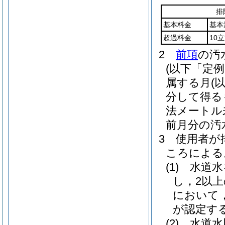
排
基本料金
基本
超過料金
10
2
前項
の汚
(以下「定
属する月
(
分して得る
法メートル
前月分の汚
3
使用者が
ころによる
(1)
水道水
し，2以
において
が認定す
(2)
水道水