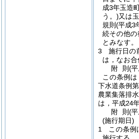
成3年玉造
う。)
又は
規則
(平成3
続その他の
とみなす。
3
施行日の
は，なお合
附
則
(
この条例は
下水道条例第
農業集落排水
は，平成24
附
則
(
(施行期日)
1
この条例は
施行する。