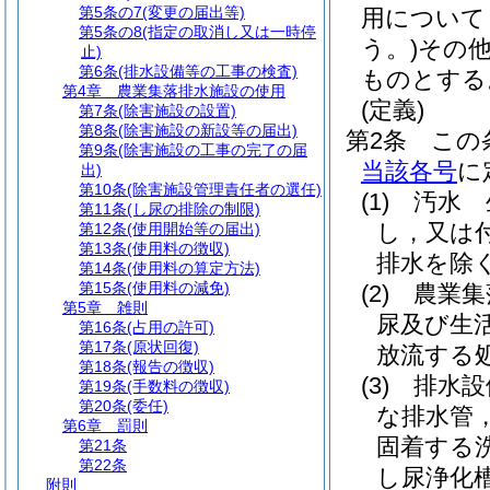
第5条の7
(変更の届出等)
用について
第5条の8
(指定の取消し又は一時停
う。)
その
止)
第6条
(排水設備等の工事の検査)
ものとする
第4章
農業集落排水施設の使用
(定義)
第7条
(除害施設の設置)
第8条
(除害施設の新設等の届出)
第2条
この
第9条
(除害施設の工事の完了の届
当該各号
に
出)
第10条
(除害施設管理責任者の選任)
(1)
汚水 
第11条
(し尿の排除の制限)
し，又は
第12条
(使用開始等の届出)
第13条
(使用料の徴収)
排水を除
第14条
(使用料の算定方法)
第15条
(使用料の減免)
(2)
農業集
第5章
雑則
尿及び生
第16条
(占用の許可)
第17条
(原状回復)
放流する
第18条
(報告の徴収)
(3)
排水設
第19条
(手数料の徴収)
第20条
(委任)
な排水管
第6章
罰則
固着する
第21条
第22条
し尿浄化槽
附則