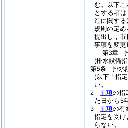
む。以下こ
とする者は
造に関する
規則の定め
提出し，市
事項を変更
第3章
(排水設備
第5条
排水
(以下「指
い。
2
前項
の指
た日から5
3
前項
の有
指定を受け
らない。