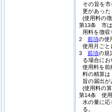
その旨を市
更があった
(使用料の徴
第13条
市
用料を徴収
2
前項
の使
使用月ごと
3
前項
の規
る場合にお
使用料を前
料の精算は
旨の届出が
(使用料の算
第14条
使
水の量に応
る。