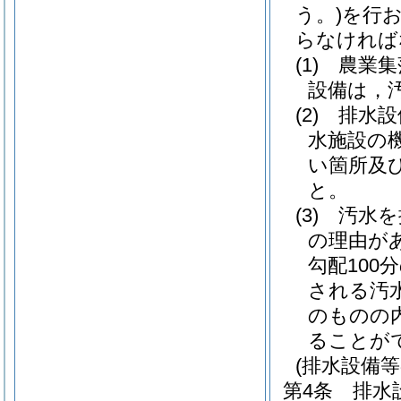
う。)
を行
らなければ
(1)
農業集
設備は，
(2)
排水設
水施設の
い箇所及
と。
(3)
汚水を
の理由が
勾配100
される汚
のものの内
ることが
(排水設備
第4条
排水