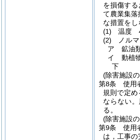
を損傷する
て農業集落
な措置をし
(1)
温度 
(2)
ノルマ
ア
鉱油
イ
動植
下
(除害施設
第8条
使用
規則で定め
ならない。
る。
(除害施設
第9条
使用
は，工事の