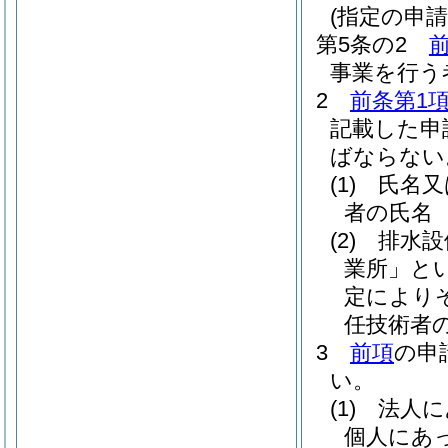
(指定の申請
第5条の2
事業を行う
2
前条第1
記載した申
ばならない
(1)
氏名又
者の氏名
(2)
排水設
業所」とい
定により
任技術者
3
前項
の申
い。
(1)
法人に
個人にあ