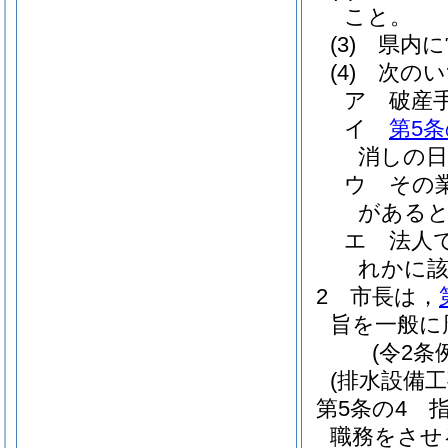
こと。
(3)
県内に
(4)
次のい
ア
破産
イ
第5条
消しの日
ウ
その
がある
エ
法人
れかに
2
市長は，
旨を一般に
(令2条
(排水設備
第5条の4
職務をさせ