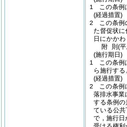
1
この条例
(経過措置)
2
この条例
た督促状に
日にかかわ
附
則
(
(施行期日)
1
この条例は
ら施行する
(経過措置)
2
この条例
落排水事業
する条例の
ている公共
で，施行日
受ける権利