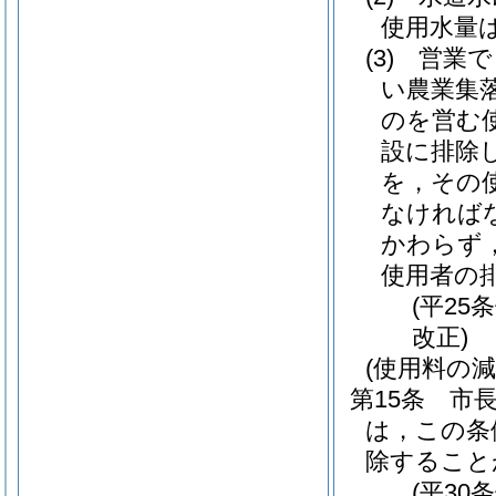
使用水量
(3)
営業で
い農業集
のを営む
設に排除
を，その
なければ
かわらず
使用者の
(平25
改正)
(使用料の減
第15条
市
は，この条
除すること
(平30