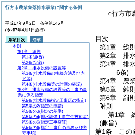
行方市農業集落排水事業に関する条例
○行方市
平成17年9月2日 条例第145号
(令和7年4月1日施行)
目次
条項目次
沿革
第1章
総
本則
第1章
総則
第2章
排
第1条
(趣旨)
第2条
(定義)
第3章
排
第2章
排水設備の設置等
6条)
第3条
(排水設備の接続方法及び内
径等)
第4章
農
第4条
(排水設備等の計画の確認)
第5章
雑
第3章
排水設備の設置等の工事の事
業に係る指定
第6章
罰
第5条
(排水設備指定工事店の指定)
附則
第5条の2
(指定の申請)
第5条の3
(指定の基準)
第1章
第5条の4
(排水設備工事主任技術者)
(趣旨)
第5条の5
(指定工事店証)
第5条の6
(指定工事店の責務及び遵
第1条
この
守事項)