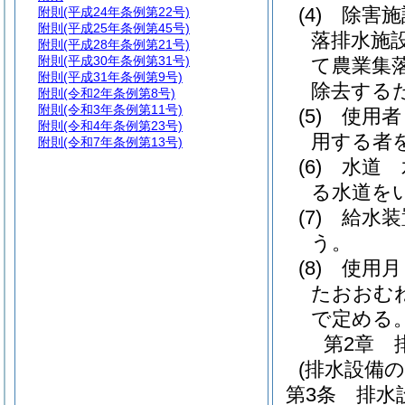
(4)
除害施
附則
(平成24年条例第22号)
附則
(平成25年条例第45号)
落排水施
附則
(平成28年条例第21号)
附則
(平成30年条例第31号)
て農業集
附則
(平成31年条例第9号)
除去する
附則
(令和2年条例第8号)
附則
(令和3年条例第11号)
(5)
使用者
附則
(令和4年条例第23号)
用する者
附則
(令和7年条例第13号)
(6)
水道 
る水道を
(7)
給水装
う。
(8)
使用月
たおおむ
で定める
第2章
(排水設備
第3条
排水