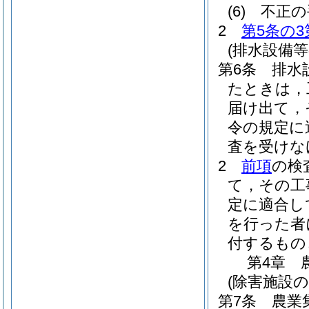
(6)
不正の
2
第5条の3
(排水設備
第6条
排水
たときは，
届け出て，
令の規定に
査を受けな
2
前項
の検
て，その工
定に適合し
を行った者
付するもの
第4章
(除害施設の
第7条
農業