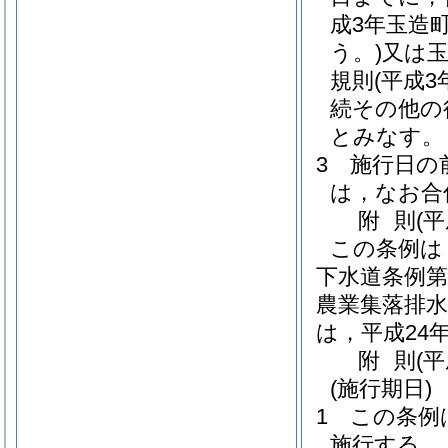
成3年玉造
う。)
又は
規則
(平成3
続その他の
とみなす。
3
施行日の
は，なお合
附
則
(
この条例は
下水道条例第
農業集落排水
は，平成24
附
則
(
(施行期日)
1
この条例は
施行する。