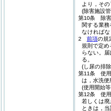
より，その
(除害施設
第10条
除
関する業務
なければな
2
前項
の規
規則で定め
らない。
届
る。
(し尿の排除
第11条
使
は，水洗便
(使用開始等
第12条
使
若しくは廃
ときは，当