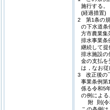
施行する。
(経過措置)
2
第1条の
の下水道条
方市農業集
排水事業条
継続して提
排水施設の
金の支払を
は，なお従
3
改正後の
事業条例第
係る令和5
の例による
附
則
(
この条例は