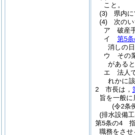
こと。
(3)
県内に
(4)
次のい
ア
破産
イ
第5条
消しの日
ウ
その
がある
エ
法人
れかに
2
市長は，
旨を一般に
(令2条
(排水設備
第5条の4
職務をさせ