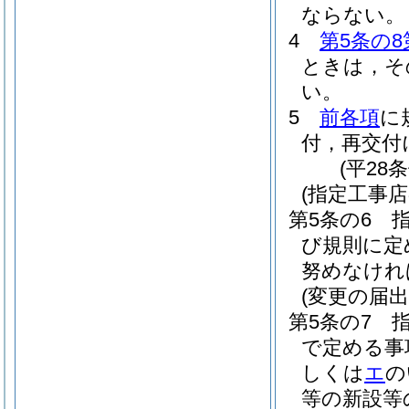
ならない。
4
第5条の8
ときは，そ
い。
5
前各項
に
付，再交付
(平28
(指定工事
第5条の6
び規則に定
努めなけれ
(変更の届出
第5条の7
で定める事
しくは
エ
の
等の新設等