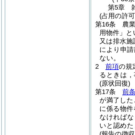
第5章
(占用の許可
第16条
農
用物件」と
又は排水施
により申請
ない。
2
前項
の規
るときは，
(原状回復)
第17条
前
が満了した
に係る物件
なければな
いと認めた
(報告の徴収