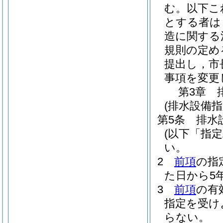
む。以下こ
とする者は
造に関する
規則の定め
提出し，市
事項を変更
第3章
(排水設備
第5条
排水
(以下「指
い。
2
前項
の指
た日から5
3
前項
の有
指定を受け
らない。