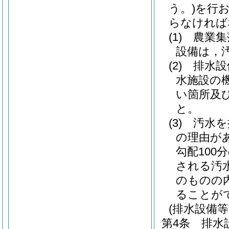
う。)
を行
らなければ
(1)
農業集
設備は，
(2)
排水設
水施設の
い箇所及
と。
(3)
汚水を
の理由が
勾配100
される汚
のものの内
ることが
(排水設備
第4条
排水