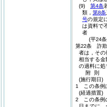
(9)
第4条
類，
第8条
号
の規定
は資料で
者
(平24
第22条
詐
者は，その
相当する金
の過料に処
附
則
(施行期日)
1
この条例
(経過措置)
2
この条例
日までに，