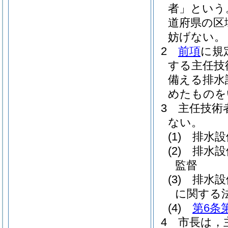
者」という
道府県の区
妨げない。
2
前項
に規
する主任技
備える排水
めたものを
3
主任技術
ない。
(1)
排水設
(2)
排水設
監督
(3)
排水設
に関する
(4)
第6条
4
市長は，