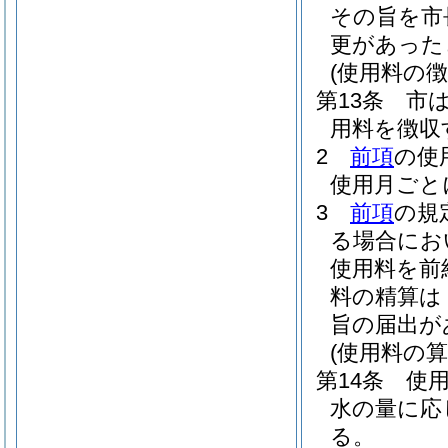
その旨を市
更があった
(使用料の徴
第13条
市
用料を徴収
2
前項
の使
使用月ごと
3
前項
の規
る場合にお
使用料を前
料の精算は
旨の届出が
(使用料の算
第14条
使
水の量に応
る。