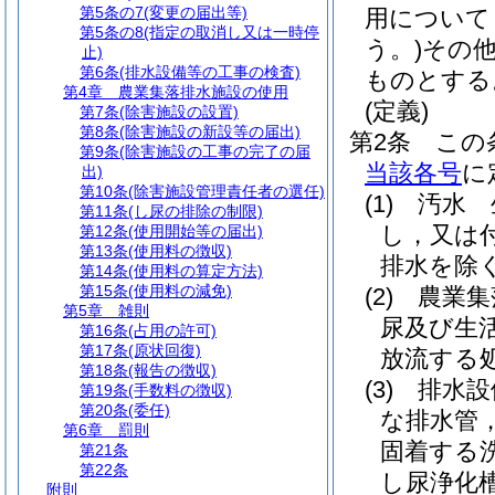
第5条の7
(変更の届出等)
用について
第5条の8
(指定の取消し又は一時停
う。)
その
止)
第6条
(排水設備等の工事の検査)
ものとする
第4章
農業集落排水施設の使用
(定義)
第7条
(除害施設の設置)
第8条
(除害施設の新設等の届出)
第2条
この
第9条
(除害施設の工事の完了の届
当該各号
に
出)
第10条
(除害施設管理責任者の選任)
(1)
汚水 
第11条
(し尿の排除の制限)
し，又は
第12条
(使用開始等の届出)
第13条
(使用料の徴収)
排水を除
第14条
(使用料の算定方法)
第15条
(使用料の減免)
(2)
農業集
第5章
雑則
尿及び生
第16条
(占用の許可)
第17条
(原状回復)
放流する
第18条
(報告の徴収)
(3)
排水設
第19条
(手数料の徴収)
第20条
(委任)
な排水管
第6章
罰則
固着する
第21条
第22条
し尿浄化槽
附則