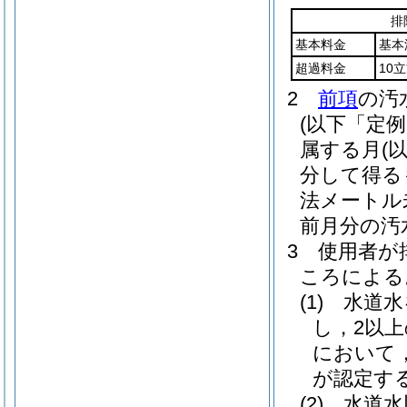
排
基本料金
基本
超過料金
10
2
前項
の汚
(以下「定
属する月
(
分して得る
法メートル
前月分の汚
3
使用者が
ころによる
(1)
水道水
し，2以
において
が認定す
(2)
水道水