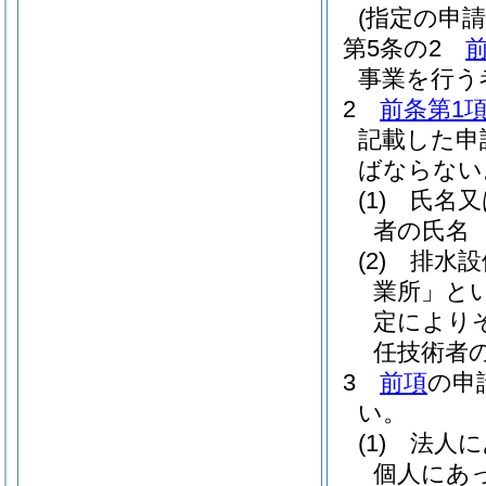
(指定の申請
第5条の2
事業を行う
2
前条第1
記載した申
ばならない
(1)
氏名又
者の氏名
(2)
排水設
業所」とい
定により
任技術者
3
前項
の申
い。
(1)
法人に
個人にあ