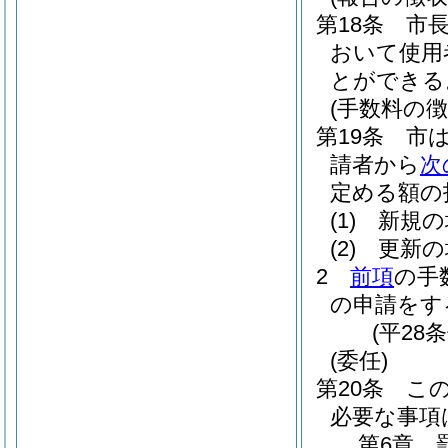
第18条
市
おいて使用
とができる
(手数料の徴
第19条
市
請者から
次
定める額の
(1)
新規の
(2)
更新の
2
前項
の手
の申請をす
(平28
(委任)
第20条
こ
必要な事項
第6章