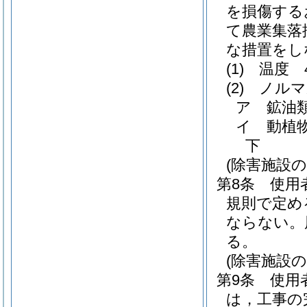
を損傷する
て農業集落
な措置をし
(1)
温度 
(2)
ノルマ
ア
鉱油
イ
動植
下
(除害施設
第8条
使用
規則で定め
ならない。
る。
(除害施設
第9条
使用
は，工事の