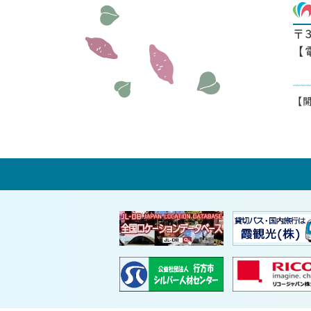
〒
【
【開