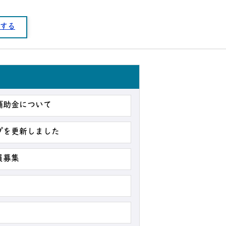
する
補助金について
プを更新しました
員募集