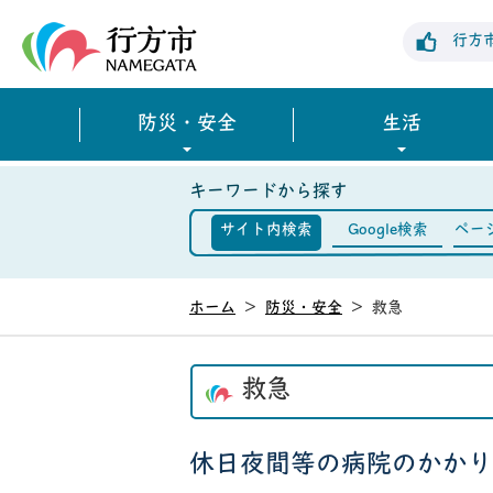
行方市公式ホームページ
行方
防災・安全
生活
キーワードから探す
サイト内検索
Google検索
ペー
ホーム
>
防災・安全
>
救急
救急
休日夜間等の病院のかかり方