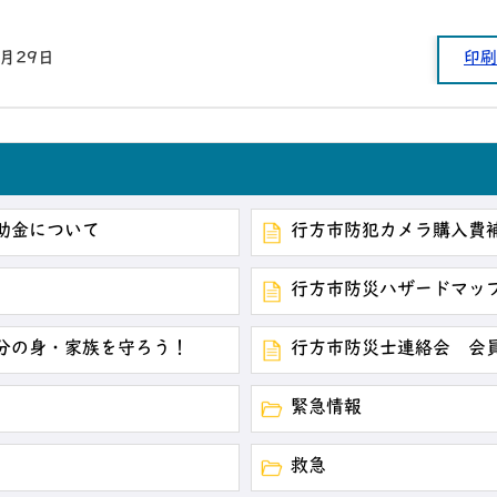
5月29日
印刷
助金について
行方市防犯カメラ購入費
行方市防災ハザードマッ
分の身・家族を守ろう！
行方市防災士連絡会 会
緊急情報
救急