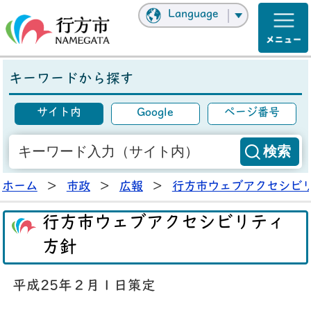
Language
キーワードから探す
サイト内
Google
ページ番号
ホーム
>
市政
>
広報
>
行方市ウェブアクセシビ
行方市ウェブアクセシビリティ
方針
平成25年２月１日策定