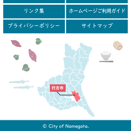
リンク集
ホームページご利用ガイド
プライバシーポリシー
サイトマップ
行
© City of Namegata.