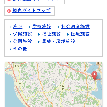
観光ガイドマップ
庁舎
学校施設
社会教育施設
保健施設
福祉施設
医療施設
公園施設
農林・環境施設
その他