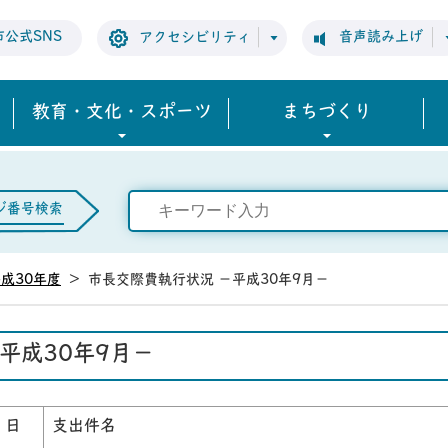
市公式SNS
音声読み上げ
アクセシビリティ
教育・文化・スポーツ
まちづくり
ジ番号検索
成30年度
>
市長交際費執行状況 －平成30年9月－
平成30年9月－
 日
支出件名