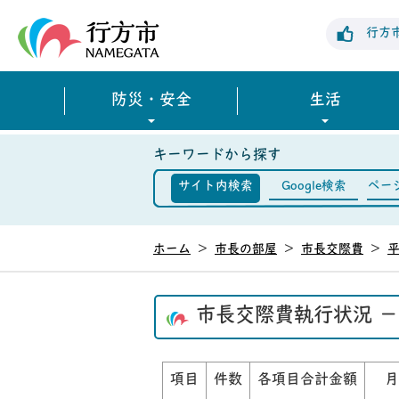
行方市公式ホームページ
行方
防災・安全
生活
キーワードから探す
サイト内検索
Google検索
ペー
ホーム
>
市長の部屋
>
市長交際費
>
平
市長交際費執行状況 －
項目
件数
各項目合計金額
月