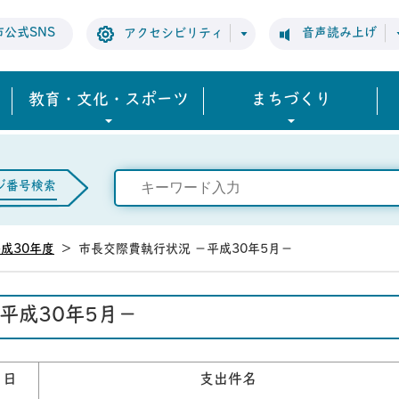
市公式SNS
音声読み上げ
アクセシビリティ
教育・文化・スポーツ
まちづくり
ジ番号検索
成30年度
>
市長交際費執行状況 －平成30年5月－
平成30年5月－
月日
支出件名