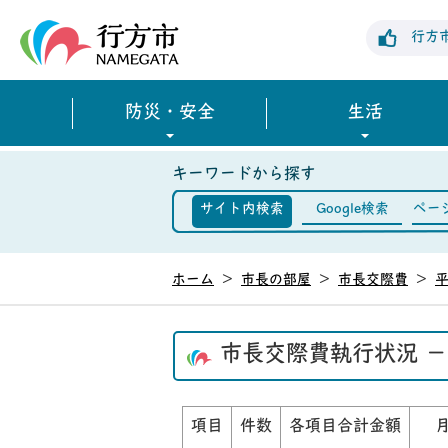
行方市公式ホームページ
行方
防災・安全
生活
キーワードから探す
サイト内検索
Google検索
ペー
ホーム
>
市長の部屋
>
市長交際費
>
平
市長交際費執行状況 －
項目
件数
各項目合計金額