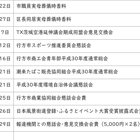
22日
市職員実母葬儀時香料
27日
区長同居実母葬儀時香料
月7日
TX茨城空港延伸議会期成同盟会意見交換会
12日
行方市スポーツ推進委員会懇談会
16日
行方市商工会青年部平成30年度通常総会
21日
潮来たばこ販売協同組合平成30年度通常総会
21日
平成30年度環境自治体会議懇談会
25日
行方市商業協同組合懇談会会費
26日
日本風景街道登録･ふるさとイベント大賞受賞披露式会
29日
報道機関との懇話会･意見交換会会費（5,000円×2名