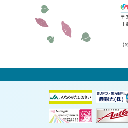
〒
【
【開