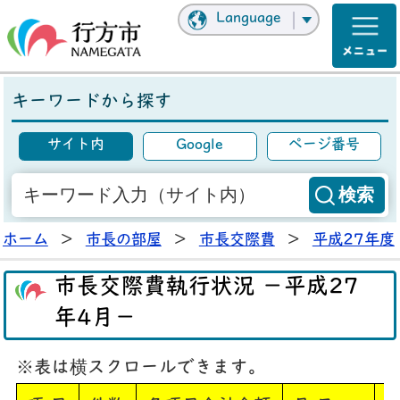
Language
キーワードから探す
サイト内
Google
ページ番号
ホーム
>
市長の部屋
>
市長交際費
>
平成27年度
市長交際費執行状況 －平成27
年4月－
※表は横スクロールできます。