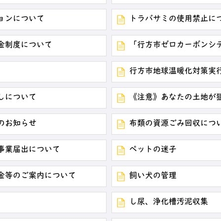
ョンについて
トラバサミの使用禁止に
金制度について
「行方市ゼロカーボンシ
行方市地球温暖化対策実行
しについて
《注意》あなたの土地が
のお知らせ
布類の資源ごみ回収につ
事業届出について
ペットの迷子
金等のご案内について
飼い犬の管理
し尿、浄化槽汚泥収集