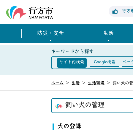
行方市公式ホームページ
行方
防災・安全
生活
キーワードから探す
サイト内検索
Google検索
ペー
ホーム
>
生活
>
生活環境
>
飼い犬の
飼い犬の管理
犬の登録