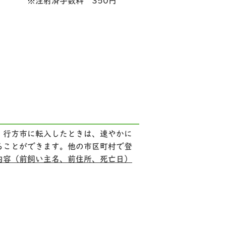
※注射済手数料 350円
、行方市に転入したときは、速やかに
ることができます。他の市区町村で登
内容（前飼い主名、前住所、死亡日）