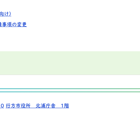
向け)
録事項の変更
10
行方市役所 北浦庁舎 1階