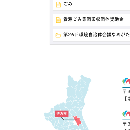
ごみ
資源ごみ集団回収団体奨励金
第26回環境自治体会議なめが
〒
【
〒