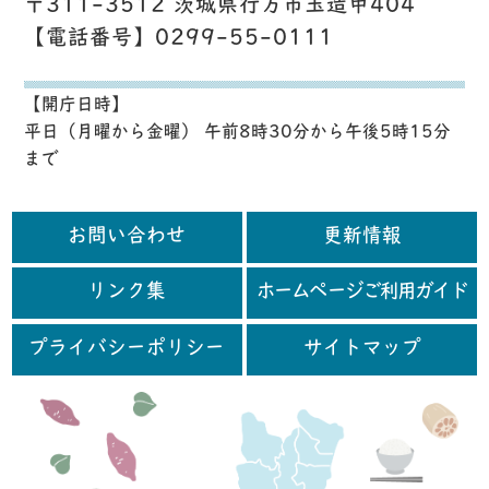
〒311-3512 茨城県行方市玉造甲404
【電話番号】0299-55-0111
【開庁日時】
平日（月曜から金曜） 午前8時30分から午後5時15分
まで
お問い合わせ
更新情報
リンク集
ホームページご利用ガイド
プライバシーポリシー
サイトマップ
行