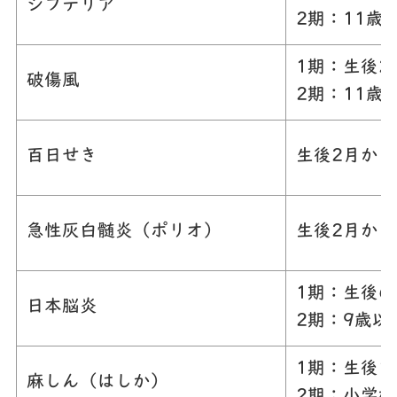
ジフテリア
2期：11歳
1期：生後2
破傷風
2期：11歳
百日せき
生後2月から
急性灰白髄炎（ポリオ）
生後2月から
1期：生後6
日本脳炎
2期：9歳以
1期：生後1
麻しん（はしか）
2期：小学校