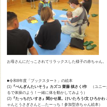
お母さんにだっこされてリラックスした様子の赤ちゃん。
■令和8年度「ブックスタート」の絵本
(1)
『ぺんぎんたいそう』カズコ 齋藤 槙さく/作
（ユニー
るで体操のよう！一緒に体を動かしてみよう）
(2)
『たっちだいすき』聞かせ屋。けいたろう/文 ひろかわ
ゃんとうさぎさんと…たーっち！参加型赤ちゃん絵本）