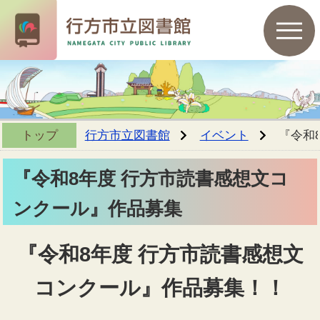
トップ
行方市立図書館
イベント
『令和
『令和8年度 行方市読書感想文コ
ンクール』作品募集
『令和8年度 行方市読書感想文
コンクール』作品募集！！