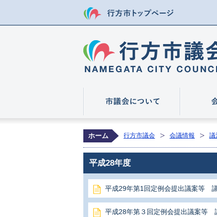
行方市トップ
市議会につ
ホーム
行方市議会
会議情報
議
平成28年度
平成29年第1回定例会提出議案等 
平成28年第３回定例会提出議案等 