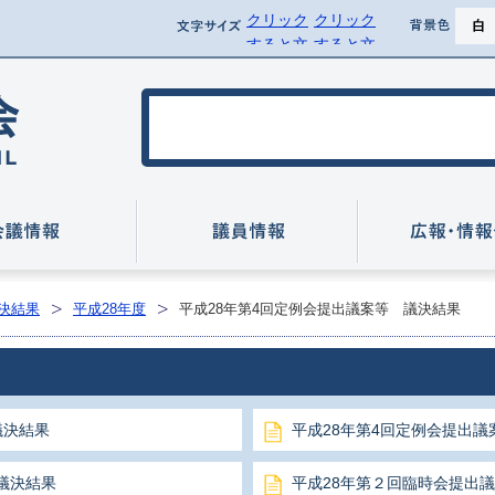
クリック
クリック
ページ
文字サイズ
背景
すると文
すると文
背景を黒
字サイズ
字サイズ
を標準に
を拡大で
行方市議会
戻せます
きます
いて
会議情報
議員情報
決結果
平成28年度
平成28年第4回定例会提出議案等 議決結果
議決結果
平成28年第4回定例会提出議
議決結果
平成28年第２回臨時会提出