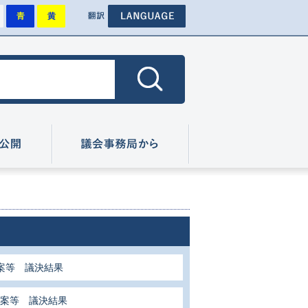
背景を標準にします
背景を青色にします
背景を黄色にします
その他外国語のページへ
色
翻訳
色にします
広報・情報公開
議会事務局から
案等 議決結果
議案等 議決結果