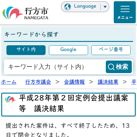
Language
キーワードから探す
サイト内
Google
ページ番号
ホーム
行方市議会
>
会議情報
>
議決結果
>
平
平成28年第２回定例会提出議案
等 議決結果
提出された案件は、すべて終了したため、13
日で閉会となりました。