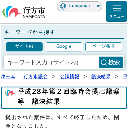
Language
キーワードから探す
サイト内
Google
ページ番号
ホーム
行方市議会
>
会議情報
>
議決結果
>
平
平成28年第２回臨時会提出議案
等 議決結果
提出された案件は、すべて終了したため、閉
会となりました。