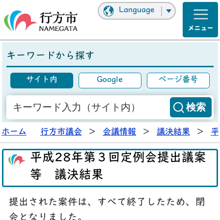
Language
キーワードから探す
サイト内
Google
ページ番号
ホーム
行方市議会
>
会議情報
>
議決結果
>
平
平成28年第３回定例会提出議案
等 議決結果
提出された案件は、すべて終了したため、閉
会となりました。