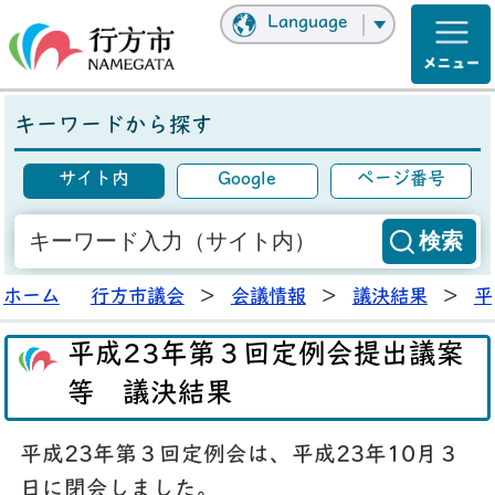
Language
キーワードから探す
サイト内
Google
ページ番号
ホーム
行方市議会
>
会議情報
>
議決結果
>
平
平成23年第３回定例会提出議案
等 議決結果
平成23年第３回定例会は、平成23年10月３
日に閉会しました。