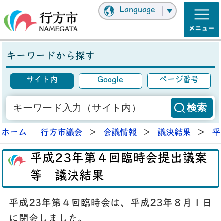
Language
キーワードから探す
サイト内
Google
ページ番号
ホーム
行方市議会
>
会議情報
>
議決結果
>
平
平成23年第４回臨時会提出議案
等 議決結果
平成23年第４回臨時会は、平成23年８月１日
に閉会しました。