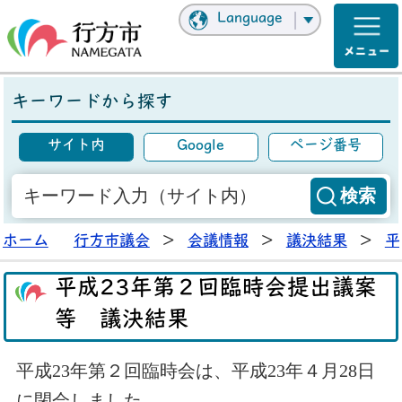
Language
キーワードから探す
サイト内
Google
ページ番号
ホーム
行方市議会
>
会議情報
>
議決結果
>
平
平成23年第２回臨時会提出議案
等 議決結果
平成23年第２回臨時会は、平成23年４月28日
に閉会しました。