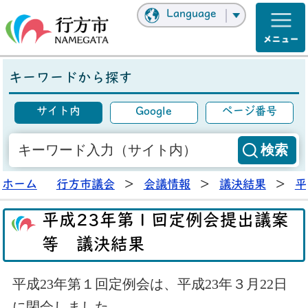
Language
キーワードから探す
サイト内
Google
ページ番号
ホーム
行方市議会
>
会議情報
>
議決結果
>
平
平成23年第１回定例会提出議案
等 議決結果
平成23年第１回定例会は、平成23年３月22日
に閉会しました。