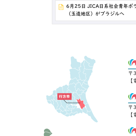
6月25日 JICA日系社会青年
（玉造地区）がブラジルへ
〒
【
〒
【