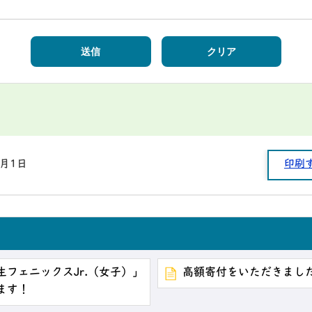
1月1日
印刷
フェニックスJr.（女子）」
高額寄付をいただきまし
ます！