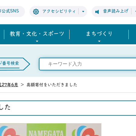
市公式SNS
音声読み上げ
アクセシビリティ
教育・文化・スポーツ
まちづくり
ジ番号検索
成27年6月
>
高額寄付をいただきました
した