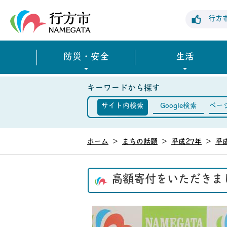
行方市公式ホームページ
行方
防災・安全
生活
キーワードから探す
サイト内検索
Google検索
ペー
ホーム
>
まちの話題
>
平成27年
>
平
高額寄付をいただきま