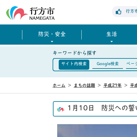
行方市公式ホームページ
行方
防災・安全
生活
キーワードから探す
サイト内検索
Google検索
ペー
ホーム
>
まちの話題
>
平成27年
>
平
1月10日 防災への