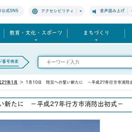
市公式SNS
音声読み上げ
アクセシビリティ
教育・文化・スポーツ
まちづくり
ジ番号検索
成27年1月
>
1月10日 防災への誓い新たに －平成27年行方市消
誓い新たに －平成27年行方市消防出初式－