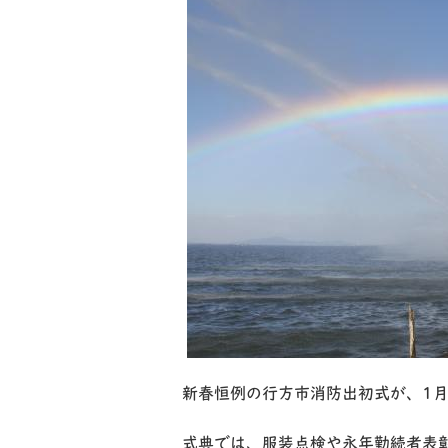
新春恒例の行方市消防出初式が、1月
式典では、服装点検や永年勤続者表