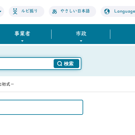
ルビ振り
やさしい日本語
Languag
事業者
市政
防出初式－