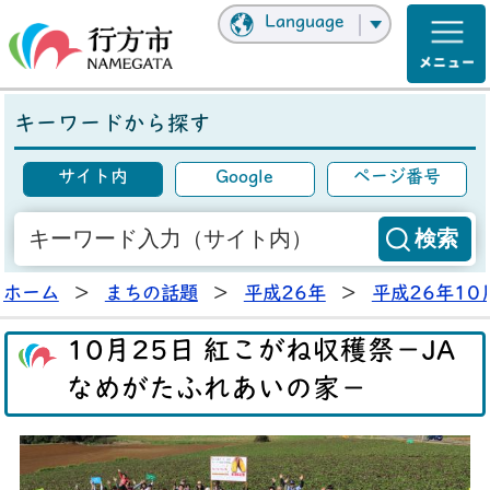
Language
キーワードから探す
サイト内
Google
ページ番号
ホーム
>
まちの話題
>
平成26年
>
平成26年10
10月25日 紅こがね収穫祭－JA
なめがたふれあいの家－