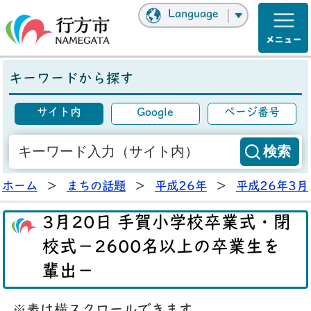
Language
キーワードから探す
サイト内
Google
ページ番号
ホーム
>
まちの話題
>
平成26年
>
平成26年3月
3月20日 手賀小学校卒業式・閉
校式－2600名以上の卒業生を
輩出－
※表は横スクロールできます。