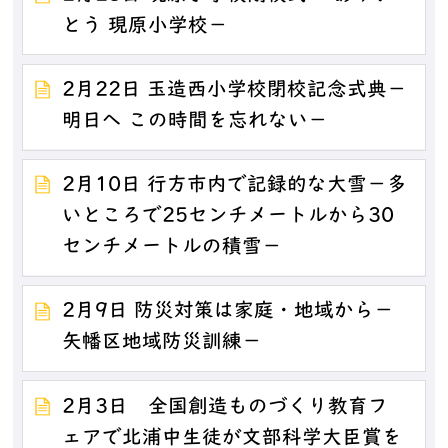
とう 現原小学校－
2月22日 玉造西小学校閉校記念式典－
明日へ この時間を忘れない－
2月10日 行方市内で記録的な大雪－多
いところで25センチメートルから30
センチメートルの積雪－
2月9日 防災対策は家庭・地域から－
矢幡区地域防災訓練－
2月3日 全国創造ものづくり教育フ
ェアで北浦中生徒が文部科学大臣賞を