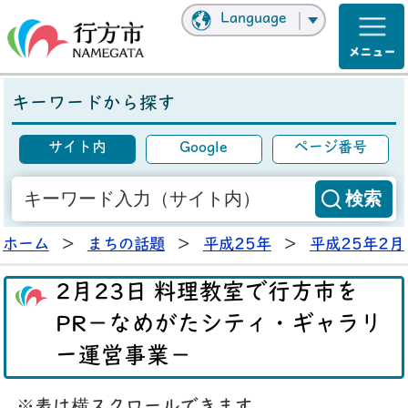
Language
キーワードから探す
サイト内
Google
ページ番号
ホーム
>
まちの話題
>
平成25年
>
平成25年2月
2月23日 料理教室で行方市を
PR－なめがたシティ・ギャラリ
ー運営事業－
※表は横スクロールできます。