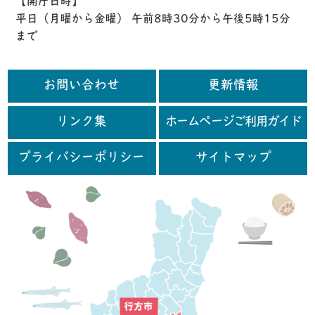
【開庁日時】
平日（月曜から金曜） 午前8時30分から午後5時15分
まで
お問い合わせ
更新情報
リンク集
ホームページご利用ガイド
プライバシーポリシー
サイトマップ
行