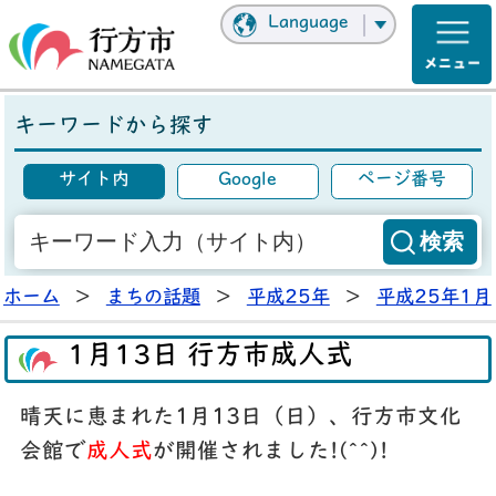
Language
キーワードから探す
サイト内
Google
ページ番号
ホーム
>
まちの話題
>
平成25年
>
平成25年1月
1月13日 行方市成人式
晴天に恵まれた1月13日（日）、行方市文化
会館で
成人式
が開催されました!(^^)!